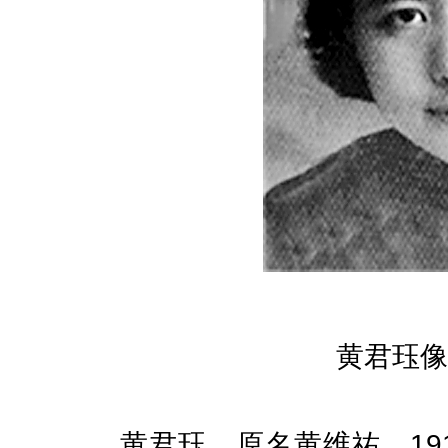
黄君珏像
黄君珏，原名黄维祐，191