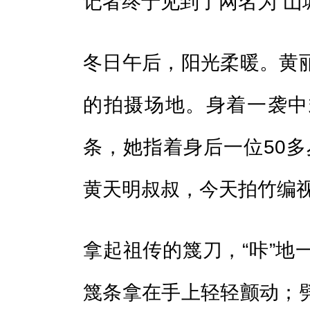
记者终于见到了网名为“山
冬日午后，阳光柔暖。黄
的拍摄场地。身着一袭中
条，她指着身后一位50多
黄天明叔叔，今天拍竹编视
拿起祖传的篾刀，“咔”地
篾条拿在手上轻轻颤动；