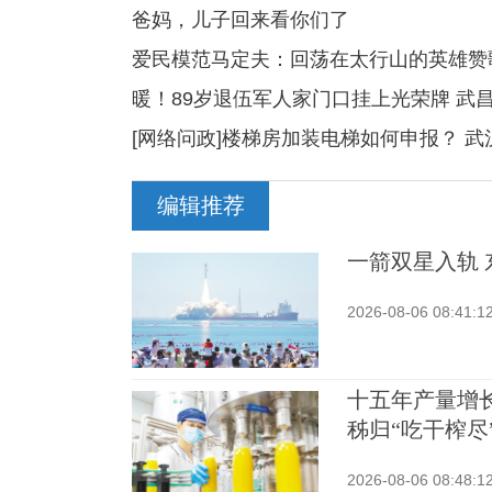
爸妈，儿子回来看你们了
爱民模范马定夫：回荡在太行山的英雄赞
暖！89岁退伍军人家门口挂上光荣牌 
[网络问政]楼梯房加装电梯如何申报？ 
编辑推荐
一箭双星入轨
2026-08-06 08:41:1
十五年产量增
秭归“吃干榨尽
2026-08-06 08:48:1