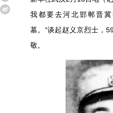
我都要去河北邯郸晋冀
墓。”谈起赵义京烈士，5
敬。