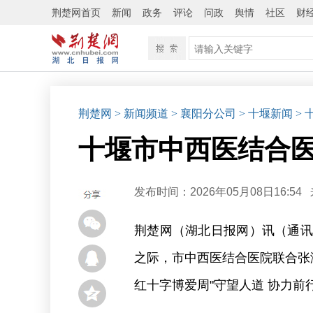
荆楚网首页
新闻
政务
评论
问政
舆情
社区
财
荆楚网
> 新闻频道
> 襄阳分公司
> 十堰新闻
>
十堰市中西医结合医
发布时间：2026年05月08日16:54
荆楚网（湖北日报网）讯（通讯员
之际，市中西医结合医院联合张湾
红十字博爱周"守望人道 协力前