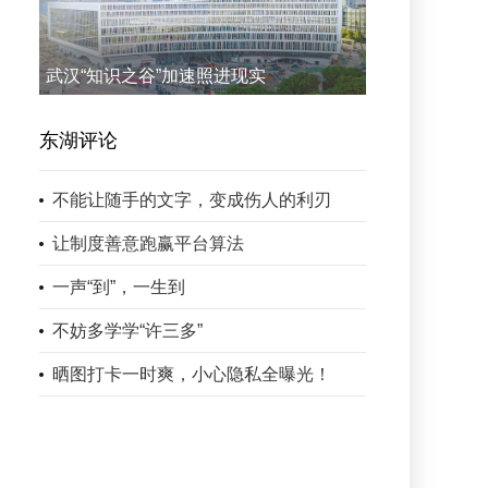
武汉“知识之谷”加速照进现实
东湖评论
不能让随手的文字，变成伤人的利刃
让制度善意跑赢平台算法
一声“到”，一生到
不妨多学学“许三多”
晒图打卡一时爽，小心隐私全曝光！