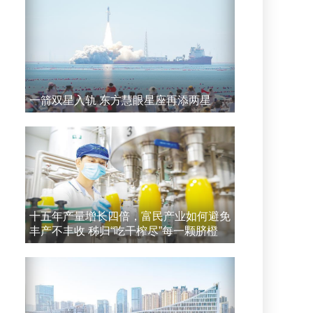
一箭双星入轨 东方慧眼星座再添两星
十五年产量增长四倍，富民产业如何避免
丰产不丰收 秭归“吃干榨尽”每一颗脐橙