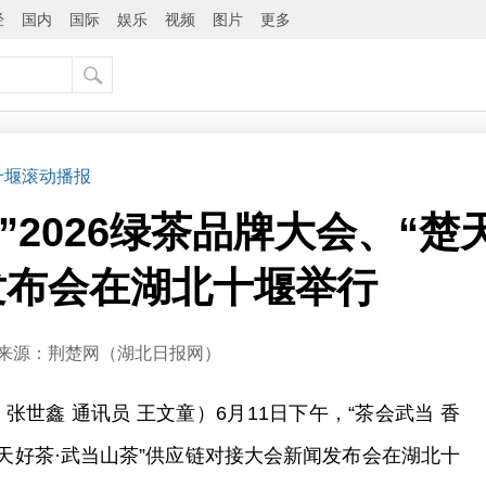
经
国内
国际
娱乐
视频
图片
更多
 十堰滚动播报
”2026绿茶品牌大会、“楚
发布会在湖北十堰举行
来源：
​荆楚网（湖北日报网）
张世鑫 通讯员 王文童）6月11日下午，“茶会武当 香
“楚天好茶·武当山茶”供应链对接大会新闻发布会在湖北十