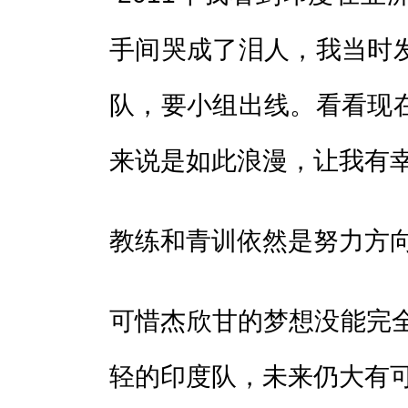
手间哭成了泪人，我当时
队，要小组出线。看看现
来说是如此浪漫，让我有幸
教练和青训依然是努力方
可惜杰欣甘的梦想没能完全
轻的印度队，未来仍大有