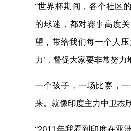
“世界杯期间，各个社区
的球迷，都对赛事高度关
望，带给我们每一个人压
力’，督促大家要非常努力
一个孩子，一场比赛，一
来。就像印度主力中卫杰
“2011年我看到印度在