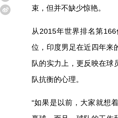
束，但并不缺少惊艳。
从2015年世界排名第16
位，印度男足在近四年来
队的实力上，更反映在球
队抗衡的心理。
“如果是以前，大家就想