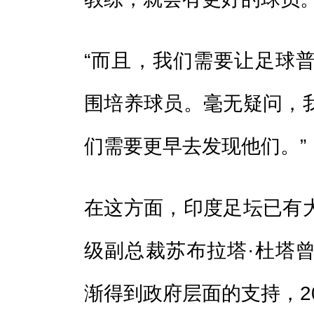
“而且，我们需要让足球
围培养球员。毫无疑问，
们需要更早去发现他们。”
在这方面，印度足坛已有
级副总裁苏布拉塔·杜塔
渐得到政府层面的支持，2