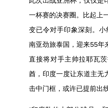
此次出战亚洲杯，仅仅是
一杯赛的决赛圈。比起上一
变已令对手印象深刻。小组
南亚劲旅泰国，迎来55年
直接将对手主帅拉耶瓦茨
酋，印度一度让东道主无
击中门框，或许已提前出