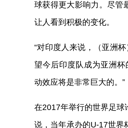
球获得更大影响力。尽管
让人看到积极的变化。
“对印度人来说，（亚洲杯
望今后印度队成为亚洲杯的
动效应将是非常巨大的。”
在2017年举行的世界足
说，当年承办的U-17世