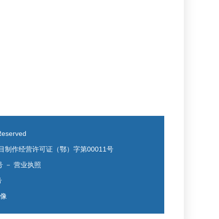
eserved
目制作经营许可证（鄂）字第00011号
号
－
营业执照
号
镜像