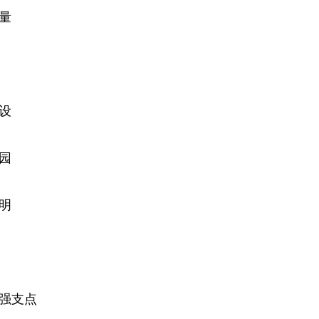
力量
建设
家园
文明
能强支点