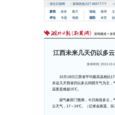
湖北日报网
新闻热线;027-86677777
新闻
政务
图片
论坛
微博
文
评论
专题
视频
国防
体育
娱
新闻频道
>
发
江西未来几天仍以多云
发布时间: 2013-10-
10月18日江西省平均最高温相比1
末这几天我省仍以多云间阴天气为主，气
温更是难超15℃。
据气象部门预测，今日南昌多云，气温1
云天气，17～24℃。（记者金路遥、