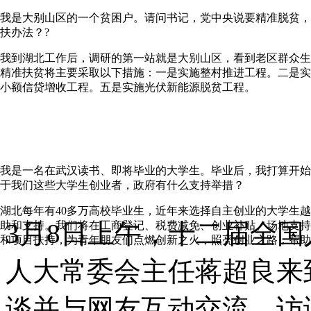
我是大别山区的一个贫困户。请问书记，党中央说要精准脱贫，
扶办法？?
我到湖北工作后，调研的第一站就是大别山区，看到老区群众生
精准扶贫将主要采取以下措施：一是实施整村推进工程。二是实
小额信贷增收工程。五是实施光伏新能源脱贫工程。
我是一名在武汉读书、即将毕业的大学生。毕业后，我打算开始
于我们这些大学生创业者，政府有什么支持举措？
湖北每年有40多万高校毕业生，近年来选择自主创业的大学生
3月8日上午，十二届全
助和支持。我们将在工商登记、税费减免、创业补贴、场地支持
和项目扶持，为青年朋友们点燃创新之火，照亮创业之路，帮助
人大常委会主任蒋超良来
谈并与网友互动交流。访