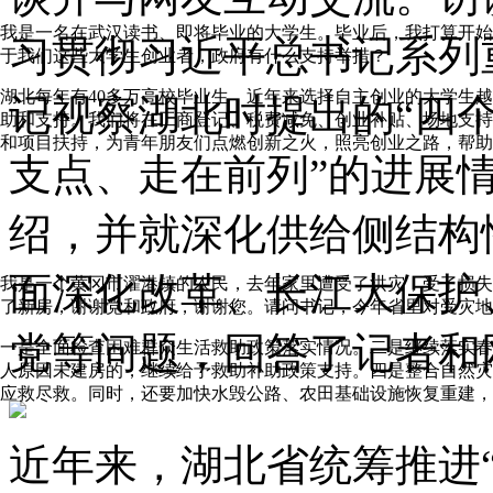
我是一名在武汉读书、即将毕业的大学生。毕业后，我打算开始
习贯彻习近平总书记系列
于我们这些大学生创业者，政府有什么支持举措？
湖北每年有40多万高校毕业生，近年来选择自主创业的大学生
记视察湖北时提出的“四个
助和支持。我们将在工商登记、税费减免、创业补贴、场地支持
和项目扶持，为青年朋友们点燃创新之火，照亮创业之路，帮助
支点、走在前列”的进展
绍，并就深化供给侧结构
面深化改革、长江大保护
我是一个黄冈市濯港镇的农民，去年家里遭受了洪灾，受了损失
了新房，谢谢党和政府，谢谢您。请问书记，今年省里对受灾地
党等问题，回答了记者和
一是全面检查困难群众生活救助政策落实情况。二是继续落实春
人原因未建房的，继续给予救助补助政策支持。四是整合自然灾
应救尽救。同时，还要加快水毁公路、农田基础设施恢复重建，
近年来，湖北省统筹推进