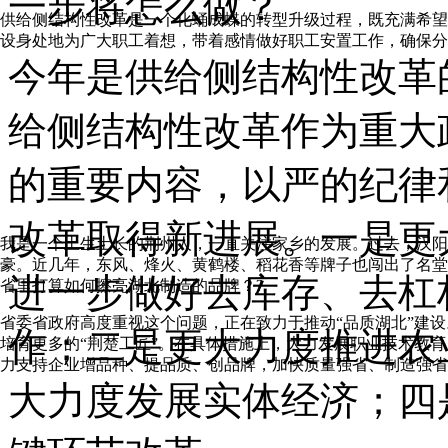
一步将怎么做？
供给侧结构性改革是一个化蛹成蝶的转型升级过程，既充满希望
设身处地为广大职工着想，带着感情做好职工安置工作，确保分
今年是供给侧结构性改革
给侧结构性改革作为重大
的重要内容，以严的纪律
改革取得新进展。一是更
我是一个土生土长的荆州人，一直关注家乡的发展。过去，汉阳
豪。近几年，东风、烽火、黄鹤楼、稻花香等牌子也闯出了名堂
进一步做好去库存、去杠
省里打算如何擦亮湖北制造的品牌？?
省委省政府高度重视这个问题，正在致力于推动“品质湖北”建设
作；二是更大力度推进农
培育更多的“荆楚工匠”。在具体措施上，大力发展职业技术教
力支持企业增品种、提品质、创品牌，加快质量强省、制造强省
大力度发展实体经济；四