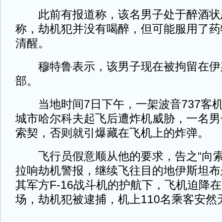
此前有报道称，该名男子处于醉酒状
称，劫机犯并没有喝醉，但可能服用了药
清醒。
穆特鲁表示，该男子现在被拘留在伊
部。
当地时间7日下午，一架波音737客
城市哈尔科夫起飞后遭炸机威胁，一名男
索契，否则就引爆藏在飞机上的炸弹。
飞行员假意顺从他的要求，告之“向索
拉响劫机警报，继续飞往目的地伊斯坦布
其军方F-16战斗机的护航下，飞机迫降
场，劫机犯被逮捕，机上110名乘客安然