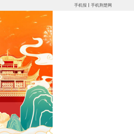
手机报
丨
手机荆楚网