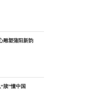
匠心雕塑蒲阳新韵
“牍”懂中国