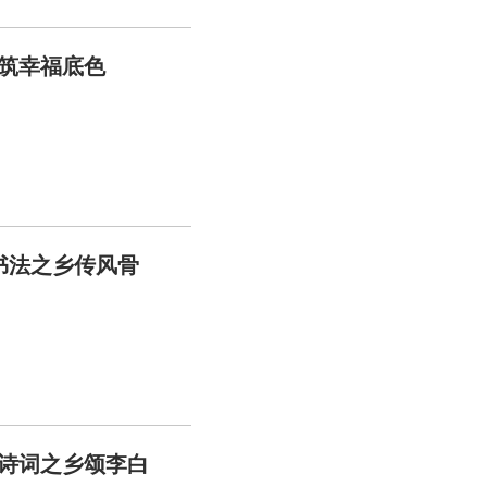
共筑幸福底色
 书法之乡传风骨
，诗词之乡颂李白