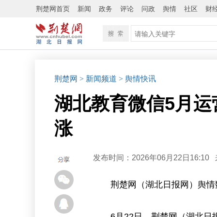
荆楚网首页
新闻
政务
评论
问政
舆情
社区
财
荆楚网
> 新闻频道
> 舆情快讯
湖北教育微信5月运
涨
发布时间：2026年06月22日16:10
荆楚网（湖北日报网）舆情
6月22日，荆楚网（湖北