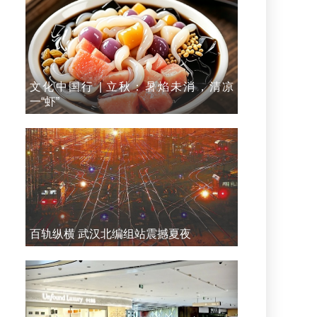
文化中国行 | 立秋：暑焰未消，清凉
一“虾”
百轨纵横 武汉北编组站震撼夏夜