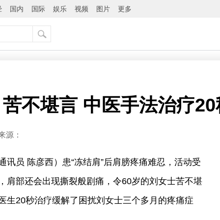
经
国内
国际
娱乐
视频
图片
更多
月苦不堪言 中医手法治疗2
来源：
通讯员 陈彦西）患“冻结肩”后肩膀疼痛难忍，活动受
，肩部还会出现撕裂般剧痛，令60岁的刘女士苦不堪
医生20秒治疗缓解了困扰刘女士三个多月的疼痛症