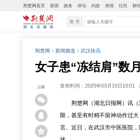
荆楚网首页
新闻
政务
评论
问政
舆情
社区
财
荆楚网
> 新闻频道
> 武汉快讯
女子患“冻结肩”数
发布时间：2025年03月10日10:01
荆楚网（湖北日报网）讯（
限，甚至有时稍不留神动作过大
言。近日，在武汉市中医医院，
状。