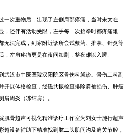
过一次重物后，出现了左侧肩部疼痛，当时未太在
显，还伴有活动受限，左手每一次抬举时都疼痛难
都无法完成，到家附近诊所尝试敷药、推拿、针灸等
后，左肩疼痛更是在夜间加剧，整夜难以入睡。
到武汉市中医医院汉阳院区骨伤科就诊。骨伤二科副
并开展体格检查，经磁共振检查排除肩袖损伤、肿瘤
侧肩周炎（冻结肩）。
院肌骨超声可视化精准诊疗工作室为刘女士施行超声
彩超设备辅助下精准找到肱二头肌间沟及肩关节腔，