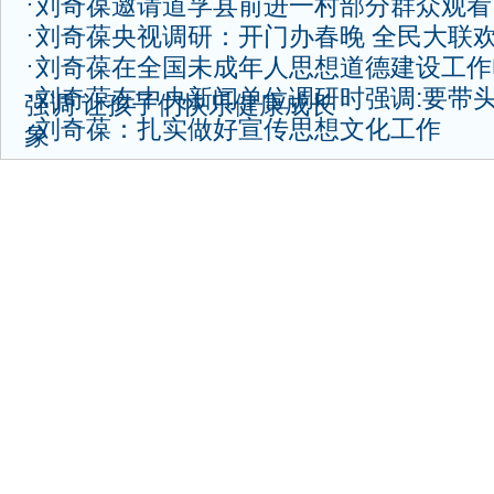
刘奇葆邀请道孚县前进一村部分群众观看
刘奇葆央视调研：开门办春晚 全民大联
刘奇葆在全国未成年人思想道德建设工作
刘奇葆在中央新闻单位调研时强调:要带头
强调 让孩子们快乐健康成长
刘奇葆：扎实做好宣传思想文化工作
象