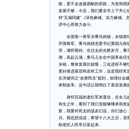
路，更不走改旗易帜的邪路，为党和国
发展不够，今后，我们要全市上下齐心
持“五城同建”（绿色麻城、实力麻城、
济中心而努力奋斗。
全国第一将军乡乘马岗镇，全镇曾经走
开国将军。乘马岗镇党委书记黄国元收
湃，满怀期待。在过去的光辉岁月，乘
潮，风起云涌，乘马儿女在中国革命历
乡镇，整体发展比较慢，三化进程不够
更好推进基层和农村工作，这是我经常
在关键词之“改善民生”提到，加强社会
体制改革。这句话让我明白了基层发展
身经百战的老红军来显合，在女儿的
有生之年，看到了我们党能够继承和发
新，我要对死去的战友们说，你们放心
兴。我也想说说，希望十八大之后，党
助老区人民早日富起来。