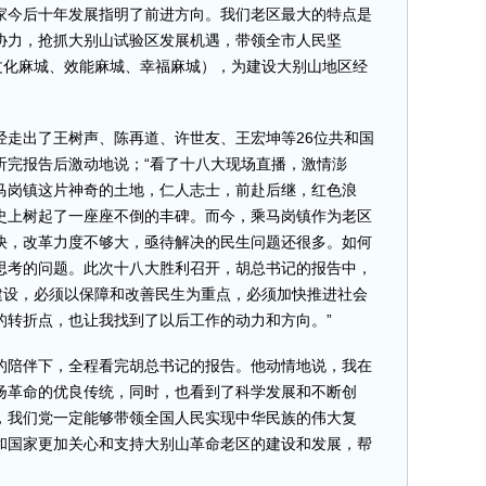
家今后十年发展指明了前进方向。我们老区最大的特点是
协力，抢抓大别山试验区发展机遇，带领全市人民坚
文化麻城、效能麻城、幸福麻城），为建设大别山地区经
出了王树声、陈再道、许世友、王宏坤等26位共和国
听完报告后激动地说；“看了十八大现场直播，激情澎
马岗镇这片神奇的土地，仁人志士，前赴后继，红色浪
史上树起了一座座不倒的丰碑。而今，乘马岗镇作为老区
快，改革力度不够大，亟待解决的民生问题还很多。如何
思考的问题。此次十八大胜利召开，胡总书记的报告中，
建设，必须以保障和改善民生为重点，必须加快推进社会
的转折点，也让我找到了以后工作的动力和方向。”
陪伴下，全程看完胡总书记的报告。他动情地说，我在
扬革命的优良传统，同时，也看到了科学发展和不断创
，我们党一定能够带领全国人民实现中华民族的伟大复
和国家更加关心和支持大别山革命老区的建设和发展，帮