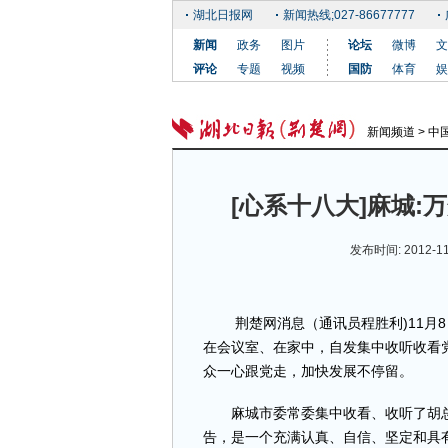
湖北日报网
新闻热线;027-86677777
新闻
政务
图片
论坛
微博
文
评论
专题
视频
国防
体育
娱
新闻频道
>
中
[心系十八大]麻城:
发布时间: 2012-11
荆楚网消息（通讯员程胜利)11月8
在会议室、在家中，自发集中收听收看
众一心跟党走，加快发展不停留。
麻城市委常委集中收看、收听了胡总
告，是一个充满认真、自信、坚定和具