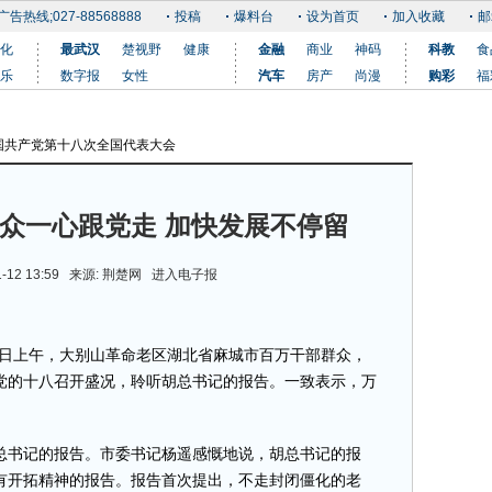
广告热线;027-88568888
投稿
爆料台
设为首页
加入收藏
邮
化
最武汉
楚视野
健康
金融
商业
神码
科教
食
乐
数字报
女性
汽车
房产
尚漫
购彩
福
国共产党第十八次全国代表大会
更多
万众一心跟党走 加快发展不停留
-12 13:59 来源:
荆楚网
进入电子报
日上午，大别山革命老区湖北省麻城市百万干部群众，
党的十八召开盛况，聆听胡总书记的报告。一致表示，万
书记的报告。市委书记杨遥感慨地说，胡总书记的报
有开拓精神的报告。报告首次提出，不走封闭僵化的老