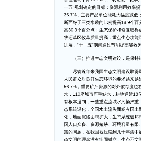
一五”规划确定的目标；资源利用效率提
36.7%，主要产品单位能耗大幅度减低
断面好于三类水质的比例提高18.9个
高30.3个百分点；生态保护和修复取得
牧还草区牧草质量提高，重点生态功能
进展，“十一五”期间通过节能提高能效累
（三）推进生态文明建设，是保持经
尽管近年来我国生态文明建设取得重
人民群众对良好生态环境的要求越来越
56.7%，重要矿产资源的对外依存度也
水，110座城市严重缺水，耕地逼近1
有根本遏制，一些重点流域水污染严重
态系统退化，全国水土流失面积占国土面
化，地面沉陷面积扩大，生态系统破坏
国人口众多、资源短缺、环境容量有限
露的问题，在我国被压缩到几十年集中
态文明的理念没有牢固树立，生态不文