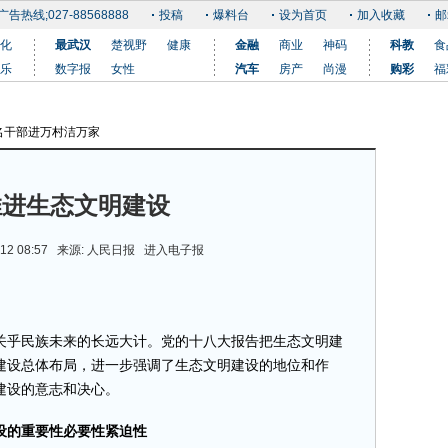
广告热线;027-88568888
投稿
爆料台
设为首页
加入收藏
邮
化
最武汉
楚视野
健康
金融
商业
神码
科教
食
乐
数字报
女性
汽车
房产
尚漫
购彩
福
名干部进万村洁万家
0
更多
推进生态文明建设
12 08:57 来源:
人民日报
进入电子报
乎民族未来的长远大计。党的十八大报告把生态文明建
建设总体布局，进一步强调了生态文明建设的地位和作
建设的意志和决心。
设的重要性必要性紧迫性