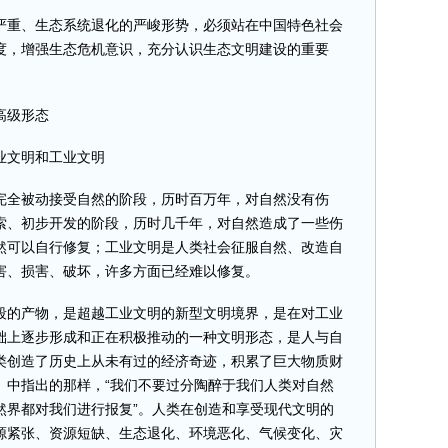
重、生态系统退化的严峻形势，必须站在中国特色社会
度，增强生态危机意识，充分认识生态文明建设的重要
高级形态
文明和工业文明
完全被动接受自然的阶段，历时百万年，对自然没有伤
索、初步开发的阶段，历时几千年，对自然造成了一些伤
然可以自行修复；工业文明是人类社会征服自然、改造自
害、损害、破坏，许多方面已经难以修复。
的产物，是超越工业文明的新型文明境界，是在对工业
础上逐步形成和正在积极推动的一种文明形态，是人与自
类创造了历史上从未有过的经济奇迹，积累了巨大物质财
》中指出的那样，“我们不要过分陶醉于我们人类对自然
然界都对我们进行报复”。人类在创造和享受现代文明的
源紧张、资源短缺、生态退化、环境恶化、气候变化、灾