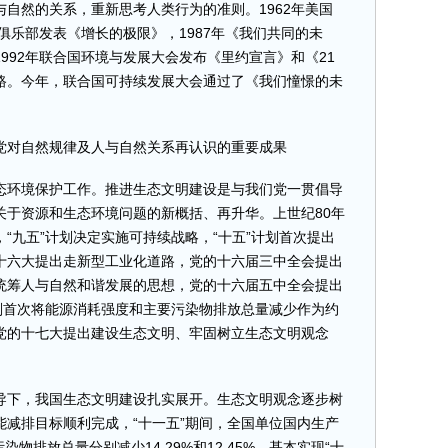
自然的关系，重新思考人类行为的准则。1962年美国
马俱乐部发表《增长的极限》，1987年《我们共同的未
992年联合国环境与发展大会发布《里约宣言》和《21
路。今年，联合国可持续发展大会通过了《我们憧憬的未
对自然规律及人与自然关系再认识的重要成果
环境保护工作。推进生态文明建设是与我们党一贯倡导
关于资源和生态环境问题的新概括、再升华。上世纪80年
“九五”计划决定实施可持续战略，“十五”计划首次提出
十六大提出走新型工业化道路，党的十六届三中全会提出
统筹人与自然和谐发展的思想，党的十六届五中全会提出
划首次将能源消耗强度和主要污染物排放总量减少作为约
党的十七大提出建设生态文明、牢固树立生态文明观念
下，我国生态文明建设扎实展开。生态文明观念逐步树
减排目标顺利完成，“十一五”期间，全国单位国内生产
染物排放总量分别减少14.29%和12.45%，基本实现“十