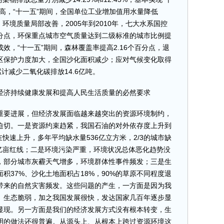
高，“十一五”期间，全国单位工业增加值用水量降低
；环境质量局部改善，2005年到2010年，七大水系国控
百分点，环保重点城市空气质量达到二级标准的城市比例提
成效，“十一五”期间，森林覆盖率提高2.16个百分点，退
区保护力度加大，全国沙化面积减少；应对气候变化取得
计减少二氧化碳排放14.6亿吨。
济持续健康发展和提高人民生活质量的必然要求
要进展，但经济发展面临越来越突出的资源环境制约，
迫切。一是资源约束趋紧，我国石油的对外依存度上升到
在快速上升，多年平均缺水量536亿立方米，2/3的城市缺
8亿亩红线；二是环境污染严重，环境状况总体恶化趋势没
，部分城市灰霾天气增多，环境群体性事件频发；三是生
积37%、沙化土地面积占18%，90%的草原不同程度退
带来的自然灾害频发。这些问题的产生，一方面是因为我
、生态脆弱，加之我国发展很快，发达国家几百年逐步显
显现。另一方面是我们的经济发展方式没有根本转变，生
明的做法还很普遍。从源头上、从根本上跨过资源环境这