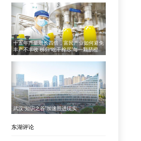
十五年产量增长四倍，富民产业如何避免
丰产不丰收 秭归“吃干榨尽”每一颗脐橙
武汉“知识之谷”加速照进现实
东湖评论