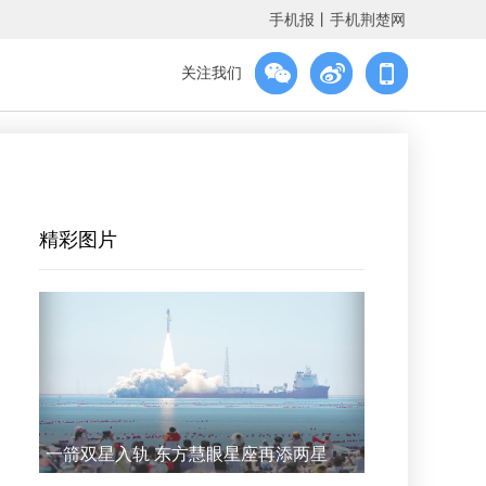
手机报
丨
手机荆楚网
关注我们
精彩图片
一箭双星入轨 东方慧眼星座再添两星