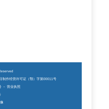
eserved
目制作经营许可证（鄂）字第00011号
号
－
营业执照
号
镜像