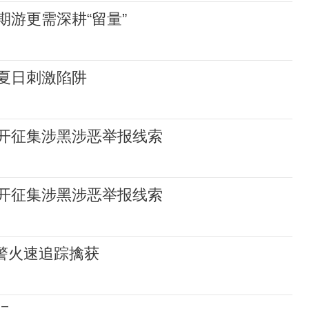
游更需深耕“留量”
夏日刺激陷阱
开征集涉黑涉恶举报线索
开征集涉黑涉恶举报线索
警火速追踪擒获