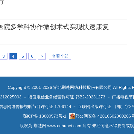
行
三医院多学科协作微创术式实现快速康复
3
4
5
6
>
查看全部
Copyright © 2001-2026 湖北荆楚网络科技股份有限公司 All Rights R
2025003
－
增值电信业务经营许可证 鄂B2-20231273
－
广播电视节
信息网络传播视听节目许可证 1706144
－
互联网出版许可证 （鄂）字3
鄂ICP备 13000573号-1
鄂公网安备 42010602000206
版权为 荆楚网 www.cnhubei.com 所有 未经同意不得复制或