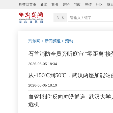
荆楚网首页
新闻
政务
评论
问政
舆情
社区
财
荆楚网
> 新闻频道
> 滚动
石首消防全员旁听庭审 “零距离”
2026-08-05 18:34
从-150℃到50℃，武汉两座加能站
2026-08-05 18:19
血管搭起“反向冲洗通道” 武汉大
危机