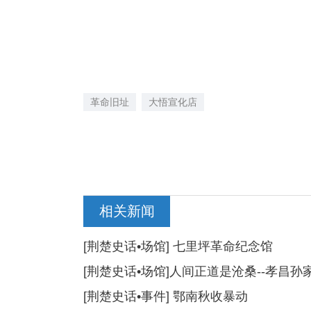
革命旧址
大悟宣化店
相关新闻
[荆楚史话•场馆] 七里坪革命纪念馆
[荆楚史话•场馆]人间正道是沧桑--孝昌
[荆楚史话•事件] 鄂南秋收暴动