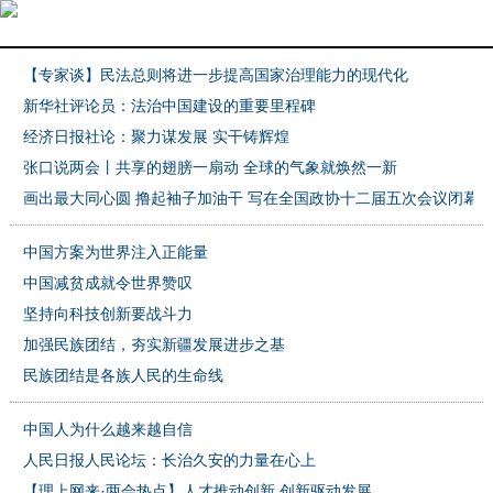
【专家谈】民法总则将进一步提高国家治理能力的现代化
新闻频道
>
两会评论
新华社评论员：法治中国建设的重要里程碑
经济日报社论：聚力谋发展 实干铸辉煌
张口说两会丨共享的翅膀一扇动 全球的气象就焕然一新
画出最大同心圆 撸起袖子加油干 写在全国政协十二届五次会议闭幕
中国方案为世界注入正能量
中国减贫成就令世界赞叹
坚持向科技创新要战斗力
加强民族团结，夯实新疆发展进步之基
民族团结是各族人民的生命线
中国人为什么越来越自信
人民日报人民论坛：长治久安的力量在心上
【理上网来·两会热点】人才推动创新 创新驱动发展