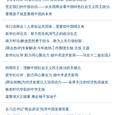
坚定我们的中国自信——从全国两会看中国特色社会主义民主政治
重视孩子就是重视中国的未来
张口说两会丨人类命运共同体，需要咱中国唱主角
新华社评论员：努力营造风清气正的政治生态
南方时论|解放思想勇于担当，敢为人先引领创新
[两会热评]专家解读:今年政协工作围绕主轴 主线 主题
新华社社评:勠力同心聚合力 稳中求进开新局——写在十二届全国人大五
协商民主：理解中国社会主义民主政治的关键点
新华社社评：勠力同心聚合力 稳中求进开新局
[两会前瞻]为经济发展注入澎湃动力——各界关注的经济热词速览
焕发时代华彩的中华文脉
凝聚强大正能量 撸起袖子加油干
从习总书记“两会讲话”找寻中国发展答案