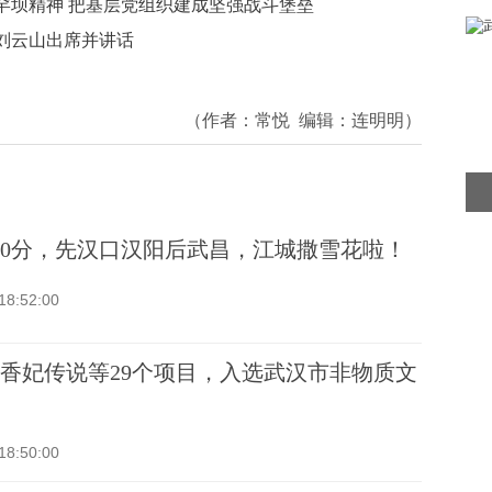
罕坝精神 把基层党组织建成坚强战斗堡垒
刘云山出席并讲话
（作者：
常悦
编辑：
连明明
）
20分，先汉口汉阳后武昌，江城撒雪花啦！
18:52:00
香妃传说等29个项目，入选武汉市非物质文
18:50:00