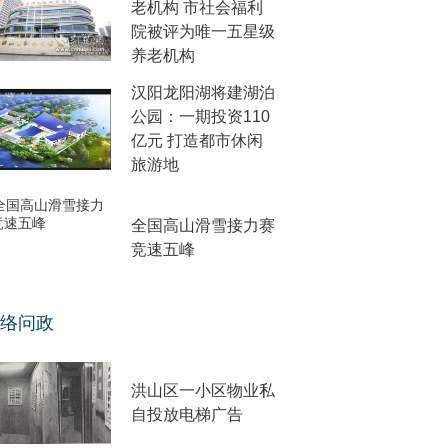
老机构 市社会福利
院被评为唯一五星级
养老机构
汉阳龙阳湖将建湖泊
公园：一期投资110
亿元 打造都市休闲
旅游地
全国高山滑雪接力赛
竞速五峰
络问政
洪山区一小区物业私
自投放电梯广告