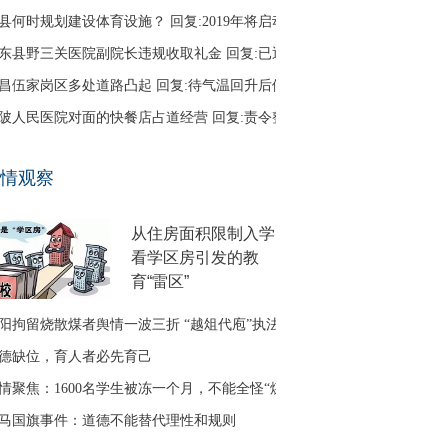
县何时规划建设体育设施？ 回复:2019年将启动
东县野三关医院副院长违规收取礼金 回复:已退回
昌伍家岗区多处道路凸起 回复:待气温回升后修补
陂人民医院对面的快餐店占道经营 回复:责令整改
口区古田二路无路灯 回复:正在办理相关建设手续
情观察
友建议调整鱼梁洲循环线路 回复:没有客流支撑
从住房面积限制入学
看学区房引发的教
育“雷区”
阳拘留烧散煤者舆情一波三折 “越俎代庖”执法引质疑
德缺位，育人者必先育己
情聚焦：1600名学生被冻一个月，不能全怪“煤改气”
马国旗事件：道德不能替代理性和规则