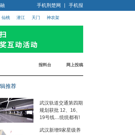
融
手机荆楚网
手机报
丨
仙桃
潜江
天门
神农架
报料台
网上投稿
辑推荐
武汉轨道交通第四期
规划获批 12、16、
19号线…统统都有!
武汉新增9家星级养