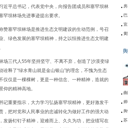
习近平总书记，代表党中央，向报告团成员和塞罕坝林
房
塞罕坝林场先进事迹提出要求。
巴
宜
称赞塞罕坝林场是推进生态文明建设的生动范例，号召
黄
业、绿色发展的塞罕坝精神，持之以恒推进生态文明建
硚
。
舆
网
林场三代人55年坚持坚守、不离不弃，创造了沙漠变绿
动诠释了“绿水青山就是金山银山”的理念，不愧为生态
不仅仅是一棵棵树，更是一种信念、一种精神，造就的
景仰的精神高地。
曲
师
书记重要指示，大力学习弘扬塞罕坝精神，更好激发干
舆
责，把对党和人民事业的忠诚转化为做好工作的强大动
苏
，发扬钉钉子精神，迎难而上、久久为功，把业绩写在