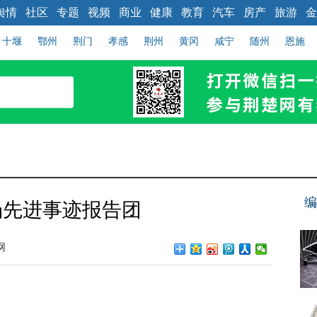
舆情
社区
专题
视频
商业
健康
教育
汽车
房产
旅游
金
十堰
鄂州
荆门
孝感
荆州
黄冈
咸宁
随州
恩施
编
场先进事迹报告团
网