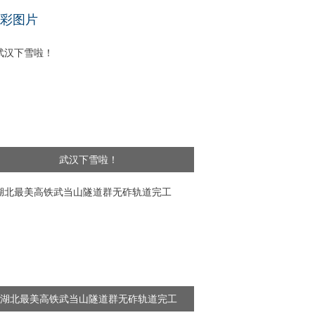
基层干部”新闻频出 舆论呼吁给予更多理解
彩图片
武汉下雪啦！
湖北最美高铁武当山隧道群无砟轨道完工