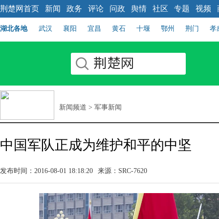
荆楚网首页
新闻
政务
评论
问政
舆情
社区
专题
视频
湖北各地
武汉
襄阳
宜昌
黄石
十堰
鄂州
荆门
孝
新闻频道
>
军事新闻
中国军队正成为维护和平的中坚
发布时间：2016-08-01 18:18:20
来源：SRC-7620