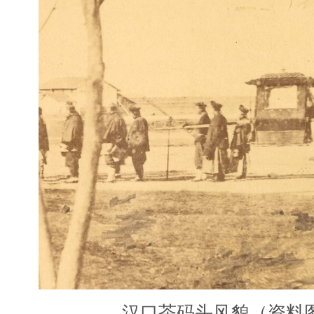
汉口茶码头风貌（资料