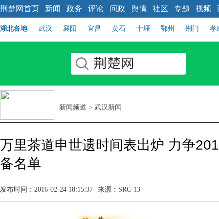
荆楚网首页
新闻
政务
评论
问政
舆情
社区
专题
视频
湖北各地
武汉
襄阳
宜昌
黄石
十堰
鄂州
荆门
孝
新闻频道
>
武汉新闻
万里茶道申世遗时间表出炉 力争20
备名单
发布时间：2016-02-24 18:15:37
来源：SRC-13