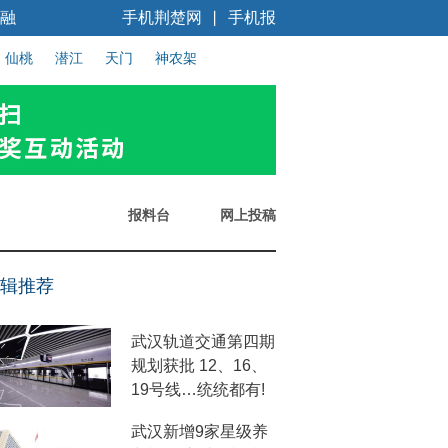
融
手机荆楚网
手机报
丨
仙桃
潜江
天门
神农架
报料台
网上投稿
辑推荐
武汉轨道交通第四期
规划获批 12、16、
19号线…统统都有!
武汉新增9家星级养