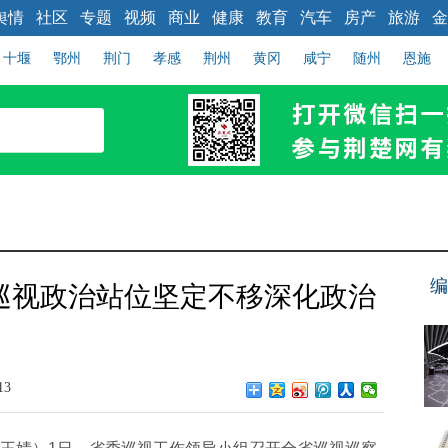
舆情
社区
专题
视频
商业
健康
教育
汽车
房产
旅游
金
十堰
鄂州
荆门
孝感
荆州
黄冈
咸宁
随州
恩施
编
巡视政治站位坚定不移深化政治
13