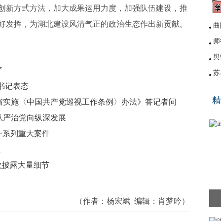
创新方式方法，加大成果运用力度，加强队伍建设，推
好发挥，为湖北建设风清气正的政治生态作出新贡献。
曲
师
舆
了
苏
书记表态
“
精
省实施〈中国共产党巡视工作条例〉办法》答记者问
从严治党向纵深发展
一系列重大案件
盖
次披露大量细节
（作者：
杨宏斌
编辑：
肖梦吟
）