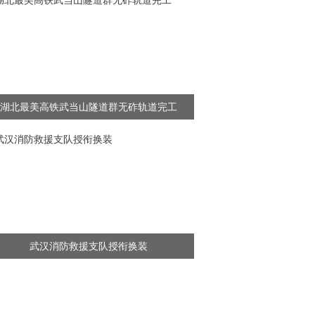
湖北最美高铁武当山隧道群无砟轨道完工
武汉消防救援支队授衔换装