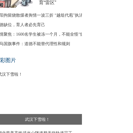
育“雷区”
阳拘留烧散煤者舆情一波三折 “越俎代庖”执法引质疑
德缺位，育人者必先育己
情聚焦：1600名学生被冻一个月，不能全怪“煤改气”
马国旗事件：道德不能替代理性和规则
基层干部”新闻频出 舆论呼吁给予更多理解
彩图片
武汉下雪啦！