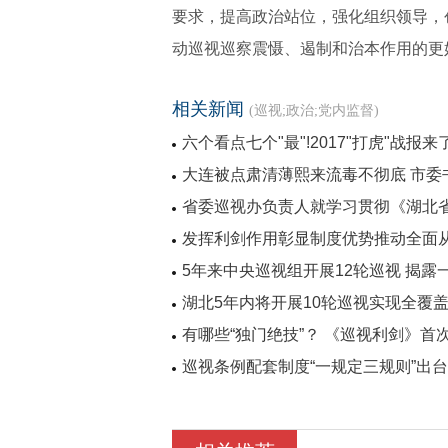
要求，提高政治站位，强化组织领导，
动巡视巡察震慑、遏制和治本作用的更
相关新闻
(巡视;政治;党内监督)
六个看点七个"最"!2017"打虎"战报来
大连被点肃清薄熙来流毒不彻底 市委
省委巡视办负责人就学习贯彻《湖北
发挥利剑作用彰显制度优势推动全面
5年来中央巡视组开展12轮巡视 揭露
湖北5年内将开展10轮巡视实现全覆
有哪些“独门绝技”？ 《巡视利剑》首
巡视条例配套制度“一规定三规则”出台