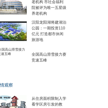
老机构 市社会福利
院被评为唯一五星级
养老机构
汉阳龙阳湖将建湖泊
公园：一期投资110
亿元 打造都市休闲
旅游地
全国高山滑雪接力赛
竞速五峰
情观察
从住房面积限制入学
看学区房引发的教