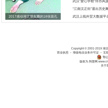
发现竟是闹剧
武汉"爱心学校"停办风
“江南汉正街”退出历史
2017感动湖北朋友圈的18张面孔
武汉上线外贸大数据平
瞄准绿色生态放在第一
Copyright © 2001-201
营业执照
－
增值电信业务许可证
－
互
鄂公
版权为 荆楚网
www.c
关于