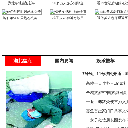
湖北各地喜迎新年
50多万人游东湖绿道
看19世纪后期的老
她们年轻时居然这么美！
橘子皮48种神奇妙用
退休美术老师重返
湖北焦点
国内要闻
娱乐推荐
7号线、11号线刚开通，
高校一天连办三场“婚礼”
来是因为…
全域旅游!中国旅游日湖
推优惠政策
十堰：养猪粪便直排入
偿40余万元
嘉鱼百姓家门口共享文
馆讲座家里看
一女子微信朋友圈发布“