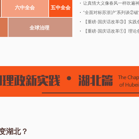
让真情大义像春风一样吹遍
六中全会
五中全会
“全面对标苏浙沪”系列谈②破
【重磅·国庆话改革③】实践
全球治理
【重磅·国庆话改革①】理论
改变湖北？