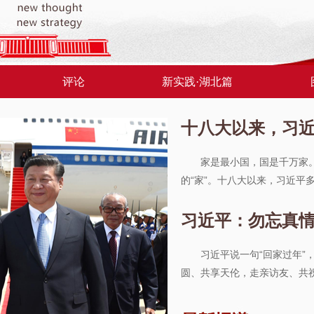
评论
新实践·湖北篇
十八大以来，习近
家是最小国，国是千万家。
的“家”。十八大以来，习近平
家”。
[详细]
习近平：勿忘真情
习近平说一句“回家过年”
圆、共享天伦，走亲访友、共
爱情、同志之情。
[详细]