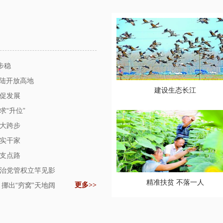
步稳
内陆开放高地
建设生态长江
流促发展
求“升位”
动大跨步
革实干家
行支点路
力治党管权立竿见影
精准扶贫 不落一人
 挪出“穷窝”天地阔
更多>>