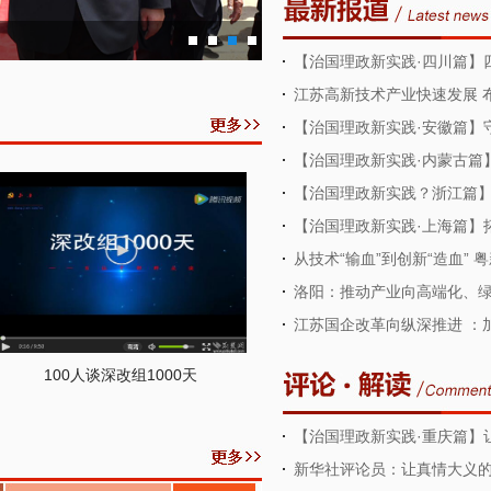
【治国理政新实践·四川篇】
村"洼地"效应凸显
江苏高新技术产业快速发展 
【治国理政新实践·安徽篇】
【治国理政新实践·内蒙古篇
肩上
【治国理政新实践？浙江篇】从
推动实体经济发展
【治国理政新实践·上海篇】拓
地面积将达2.6平方米
从技术“输血”到创新“造血”
动能
洛阳：推动产业向高端化、
江苏国企改革向纵深推进 ：
100人谈深改组1000天
【治国理政新实践·重庆篇】
新华社评论员：让真情大义