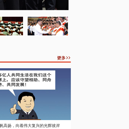
习近平出席全国国有企业党的建
帆高扬，向着伟大复兴的光辉彼岸