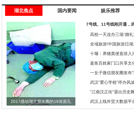
湖北焦点
国内要闻
娱乐推荐
7号线、11号线刚开通，
高校一天连办三场“婚礼”
来是因为…
全域旅游!中国旅游日湖
推优惠政策
十堰：养猪粪便直排入
偿40余万元
嘉鱼百姓家门口共享文
馆讲座家里看
一女子微信朋友圈发布“
发现竟是闹剧
武汉"爱心学校"停办风
“江南汉正街”退出历史
2017感动湖北朋友圈的18张面孔
武汉上线外贸大数据平
瞄准绿色生态放在第一