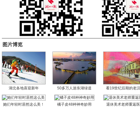
图片博览
湖北各地喜迎新年
50多万人游东湖绿道
看19世纪后期的老
她们年轻时居然这么美！
橘子皮48种神奇妙用
退休美术老师重返