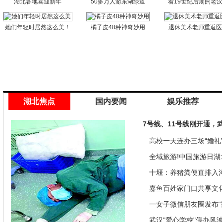
湖北各地喜迎新年
50多万人游东湖绿道
看19世纪后期的老
她们年轻时居然这么美！
橘子皮48种神奇妙用
退休美术老师重返
湖北焦点
国内要闻
娱乐推荐
7号线、11号线刚开通，
高校一天连办三场“婚礼”
来是因为…
全域旅游!中国旅游日湖
推优惠政策
十堰：养猪粪便直排入
偿40余万元
嘉鱼百姓家门口共享文
馆讲座家里看
一女子微信朋友圈发布“
发现竟是闹剧
武汉"爱心学校"停办风