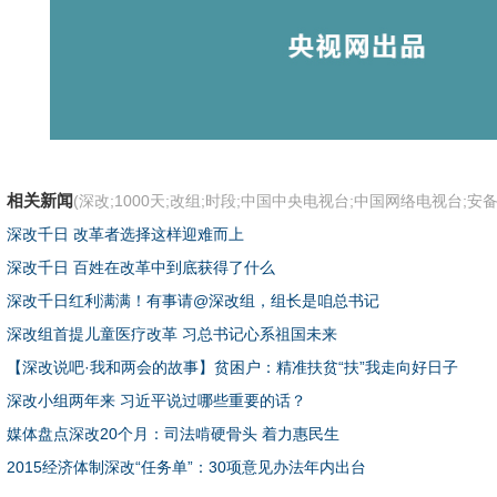
相关新闻
(深改;1000天;改组;时段;中国中央电视台;中国网络电视台;安备
深改千日 改革者选择这样迎难而上
深改千日 百姓在改革中到底获得了什么
深改千日红利满满！有事请@深改组，组长是咱总书记
深改组首提儿童医疗改革 习总书记心系祖国未来
【深改说吧·我和两会的故事】贫困户：精准扶贫“扶”我走向好日子
深改小组两年来 习近平说过哪些重要的话？
媒体盘点深改20个月：司法啃硬骨头 着力惠民生
2015经济体制深改“任务单”：30项意见办法年内出台