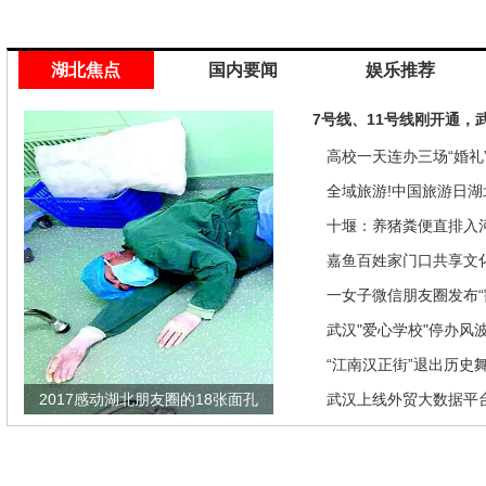
湖北焦点
国内要闻
娱乐推荐
7号线、11号线刚开通，
高校一天连办三场“婚礼”
来是因为…
全域旅游!中国旅游日湖
推优惠政策
十堰：养猪粪便直排入
偿40余万元
嘉鱼百姓家门口共享文
馆讲座家里看
一女子微信朋友圈发布“
发现竟是闹剧
武汉"爱心学校"停办风
“江南汉正街”退出历史
2017感动湖北朋友圈的18张面孔
武汉上线外贸大数据平
瞄准绿色生态放在第一