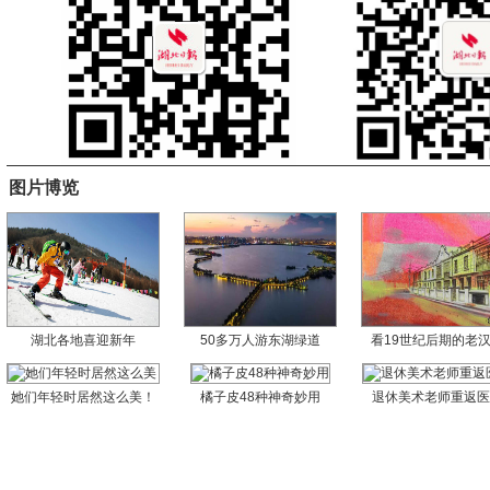
图片博览
湖北各地喜迎新年
50多万人游东湖绿道
看19世纪后期的老
她们年轻时居然这么美！
橘子皮48种神奇妙用
退休美术老师重返