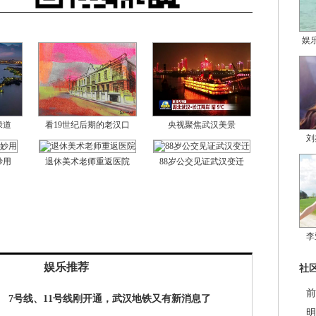
娱
绿道
看19世纪后期的老汉口
央视聚焦武汉美景
刘
妙用
退休美术老师重返医院
88岁公交见证武汉变迁
李
娱乐推荐
社
前
7号线、11号线刚开通，武汉地铁又有新消息了
明