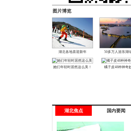
图片博览
湖北各地喜迎新年
50多万人游东湖
她们年轻时居然这么美！
橘子皮48种神奇
湖北焦点
国内要闻