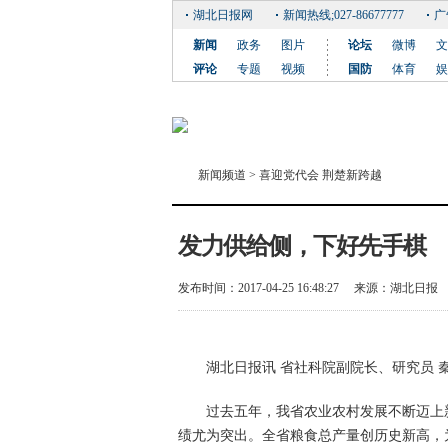
湖北日报网
新闻热线;027-86677777
广
新闻
政务
图片
论坛
微博
文
评论
专题
视频
国防
体育
娱
新闻频道
>
喜迎党代会 荆楚新跨越
发力供给侧，下好先手棋
发布时间：2017-04-25 16:48:27
来源：
湖北日报
湖北日报讯 省社科院副院长、研究员 
过去五年，我省农业农村发展不断迈上
绩尤为突出。全省粮食总产量创历史新高，