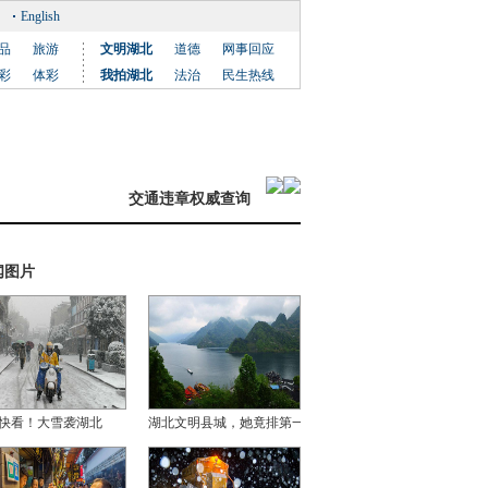
English
品
旅游
文明湖北
道德
网事回应
彩
体彩
我拍湖北
法治
民生热线
交通违章权威查询
闻图片
快看！大雪袭湖北
湖北文明县城，她竟排第一