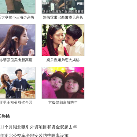
乐大亨搂小三海边亲热
陈伟霆带巴西嫩模见家长
亦菲颜值美出新高度
娱乐圈姐弟恋大揭秘
亚男王祖蓝甜蜜合照
方媛陪郭富城跨年
区热帖
11个月湖北吸引外资项目和资金双超去年
年湖北公交车全部安装防护隔离设施