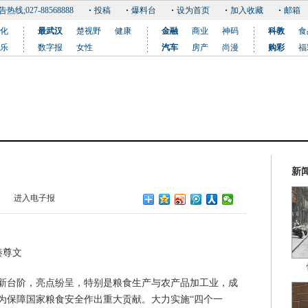
告热线;027-88568888
投稿
爆料台
设为首页
加入收藏
邮箱
化
最武汉
楚视野
健康
金融
商业
神码
科教
食
乐
数字报
女性
汽车
房产
尚漫
购彩
福
新
进入电子报
秦尊文
新台阶，亮点纷呈，特别是粮食生产与农产品加工业，成
为保障国家粮食安全作出重大贡献。大力实施“四个一