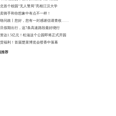
北首个校园“无人警局”亮相江汉大学
卖骑手和你想象中有点不一样！
络问政丨您好，您有一封感谢信请查收……
旦假期出行，这7条高速路段最好绕行
资达1.5亿元！松滋这个公园即将正式开园
货福利！首届楚菜博览会喷香中落幕
频推荐