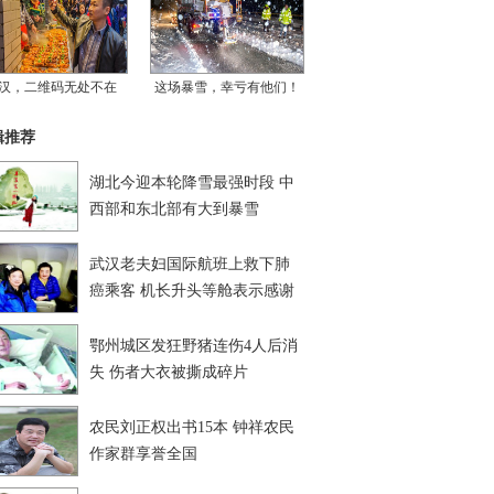
汉，二维码无处不在
这场暴雪，幸亏有他们！
辑推荐
湖北今迎本轮降雪最强时段 中
西部和东北部有大到暴雪
武汉老夫妇国际航班上救下肺
癌乘客 机长升头等舱表示感谢
鄂州城区发狂野猪连伤4人后消
失 伤者大衣被撕成碎片
农民刘正权出书15本 钟祥农民
作家群享誉全国