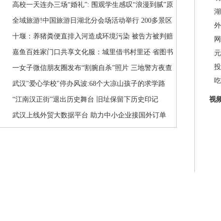
高校一天连办三场“婚礼”: 围观学生感叹“浪漫到腻”原
湖
来是因为…
全域旅游!中国旅游日湖北分会场活动举行 200多景区
外
推优惠政策
十堰：养猪粪便直排入河造成环境污染 被告方被判赔
网
偿40余万元
嘉鱼百姓家门口共享文化服：城里借书村里还 省图书
元
投
馆讲座家里看
一女子微信朋友圈发布“割腕自杀”照片 三地警方夜查
吃
发现竟是闹剧
武汉"爱心学校"停办风波:68个大凉山孩子的求学路
“江南汉正街”退出历史舞台 旧址保留下历史印记
视
武汉上线外贸大数据平台 助力中小企业接国外订单
瞄准绿色生态放在第一位 襄阳开启绿色增长新征程