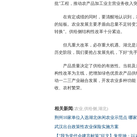
批”工程，推动农产品加工业主营业务收入
在肯定成绩的同时，要清醒地认识到，
的短板。农业发展主要矛盾由总量不足转变
转换”。供给侧结构性改革十分紧迫。
但凡重大改革，必存重大机遇。湖北是
历史阶段，我们要抢占发展先机，下好“先
产品质量决定了供给的有效性。当前及
构性改革为主线，把增加绿色优质农产品供
动一二三产业融合发展，开发农业多种功能
收、农村繁荣。
相关新闻
(农业;供给侧;湖北)
荆州10家单位入选湖北休闲农业示范点 哪
武汉出台政策性农业保险实施方案
【“我为党代会建言献策”征文】朱世坤：以