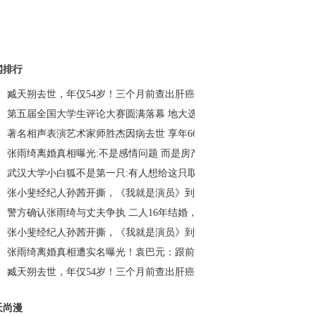
闻排行
臧天朔去世，年仅54岁！三个月前查出肝癌晚期……_荆楚网
第五届全国大学生评论大赛圆满落幕 地大选手荣获冠军_荆楚网
著名相声表演艺术家师胜杰因病去世 享年66岁_荆楚网
张雨绮离婚真相曝光:不是感情问题 而是房产、财产问题？_荆楚网
武汉大学小白狐不是第一只:有人想给这只取名“珈珈”_荆楚网
张小斐经纪人孙茜开撕，《我就是演员》到底谁演得好？_荆楚网
警方确认张雨绮与丈夫争执 二人16年结婚，次年生下龙凤胎_荆楚网
张小斐经纪人孙茜开撕，《我就是演员》到底谁演得好？_荆楚网
张雨绮离婚真相遭实名曝光！袁巴元：跟前夫离婚给钱为什么不给我？
臧天朔去世，年仅54岁！三个月前查出肝癌晚期……_荆楚网
天尚漫