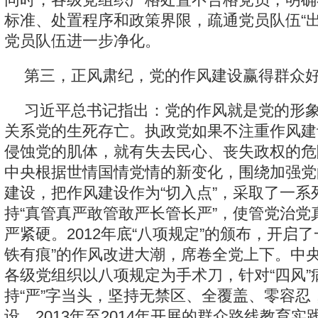
标准、处置程序和政策界限，疏通党员队伍“出
党员队伍进一步净化。
第三，正风肃纪，党的作风建设赢得群众
习近平总书记指出：党的作风就是党的形
关系党的生死存亡。执政党如果不注重作风建
侵蚀党的肌体，就有失去民心、丧失政权的危
中央根据世情国情党情的新变化，围绕加强党
建设，把作风建设作为“切入点”，采取了一系
持“真管真严敢管敢严长管长严”，使管党治党
严紧硬。2012年底“八项规定”的颁布，开启
铁有痕”的作风改进大潮，席卷全党上下。中
各级党组织以八项规定为手术刀，针对“四风”
持“严”字当头，坚持无禁区、全覆盖、零容忍
设。2013年至2014年开展的群众路线教育