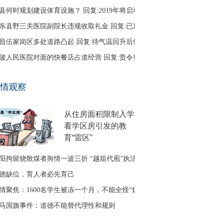
县何时规划建设体育设施？ 回复:2019年将启动
东县野三关医院副院长违规收取礼金 回复:已退回
昌伍家岗区多处道路凸起 回复:待气温回升后修补
陂人民医院对面的快餐店占道经营 回复:责令整改
口区古田二路无路灯 回复:正在办理相关建设手续
情观察
友建议调整鱼梁洲循环线路 回复:没有客流支撑
从住房面积限制入学
看学区房引发的教
育“雷区”
阳拘留烧散煤者舆情一波三折 “越俎代庖”执法引质疑
德缺位，育人者必先育己
情聚焦：1600名学生被冻一个月，不能全怪“煤改气”
马国旗事件：道德不能替代理性和规则