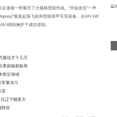
日在浦项一带展开了大规模登陆作战。“开始攻击”一声
Osprey)”垂直起落飞机和登陆装甲车等装备，在AH-1W
机和AV-8B的掩护下成功登陆。
式服役才十几天
距离探秘新航母
本附近海域
行军事演习
东亚
 比辽宁舰更大
强阵容