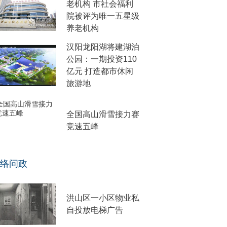
老机构 市社会福利
院被评为唯一五星级
养老机构
汉阳龙阳湖将建湖泊
公园：一期投资110
亿元 打造都市休闲
旅游地
全国高山滑雪接力赛
竞速五峰
络问政
洪山区一小区物业私
自投放电梯广告