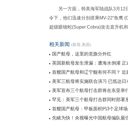
另一方面，韩美海军陆战队3月12
令下，他们迅速分别搭乘MV-22“鱼鹰 (
超级眼镜蛇(Super Cobra)攻击直升
相关新闻
(航母;美国)
国产航母，这里的党旗分外红
英国新航母发生泄漏：遭海水倒灌 正
首艘国产航母和辽宁舰有何不同？ 近
美军三航母将实施联合演习 已抵达日
美军宣布三个航母打击群将在东亚举
罕见：美军三个航母打击群同时部署
首艘国产航母：甲板面积约3个足球场
先睹为快！央视曝光中国航母编队最