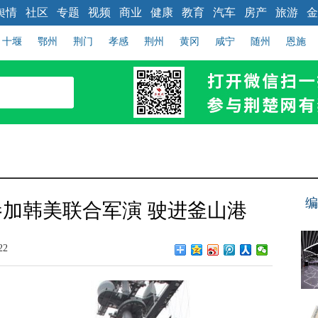
舆情
社区
专题
视频
商业
健康
教育
汽车
房产
旅游
金
十堰
鄂州
荆门
孝感
荆州
黄冈
咸宁
随州
恩施
编
加韩美联合军演 驶进釜山港
22