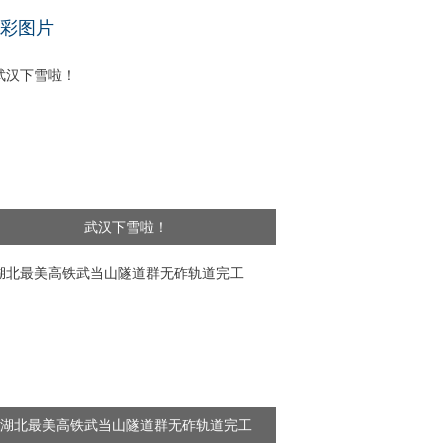
基层干部”新闻频出 舆论呼吁给予更多理解
彩图片
武汉下雪啦！
湖北最美高铁武当山隧道群无砟轨道完工