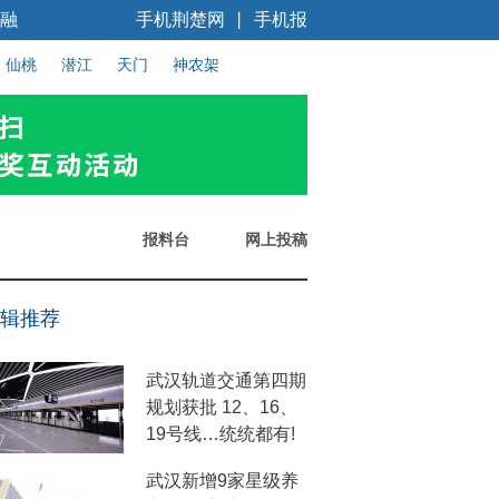
融
手机荆楚网
手机报
丨
仙桃
潜江
天门
神农架
报料台
网上投稿
辑推荐
武汉轨道交通第四期
规划获批 12、16、
19号线…统统都有!
武汉新增9家星级养