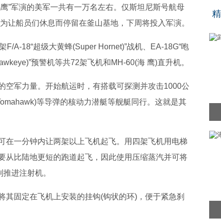
“
鹞鹰”军演的美军一共有一万名左右。仅斯坦尼斯号航母
精
航母为让船员们休息而停留在釜山基地，下周将投入军演。
18“超级大黄蜂(Super Hornet)”战机、EA-18G“咆
(Hawkeye)”预警机等共72架飞机和MH-60(海 鹰)直升机。
的空军力量。开始航运时，有搭载可探测并攻击1000公
(Tomahawk)等导弹的核动力潜艇等舰艇同行。这就是其
可在一分钟内让两架以上飞机起飞。用四架飞机用电梯
要从比陆地更短的跑道起飞，因此使用压缩蒸汽并可将
制推进注射机。
将其固定在飞机上安装的挂钩(钩状的环)，便于紧急刹