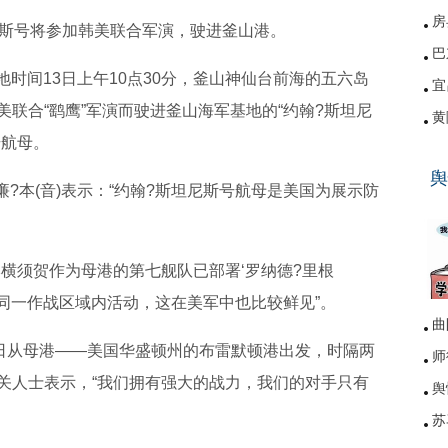
房
斯号将参加韩美联合军演，驶进釜山港。
巴
地时间13日上午10点30分，釜山神仙台前海的五六岛
宜
联合“鹞鹰”军演而驶进釜山海军基地的“约翰?斯坦尼
黄
)”号航母。
硚
舆
网
廉?本(音)表示：“约翰?斯坦尼斯号航母是美国为展示防
横须贺作为母港的第七舰队已部署‘罗纳德?里根
艘航母在同一作战区域内活动，这在美军中也比较鲜见”。
曲
5日从母港——美国华盛顿州的布雷默顿港出发，时隔两
师
关人士表示，“我们拥有强大的战力，我们的对手只有
舆
苏