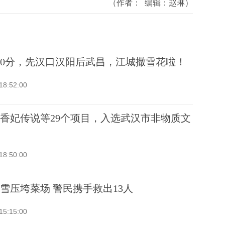
（作者：
编辑：
赵琳
）
20分，先汉口汉阳后武昌，江城撒雪花啦！
18:52:00
香妃传说等29个项目，入选武汉市非物质文
18:50:00
雪压垮菜场 警民携手救出13人
15:15:00