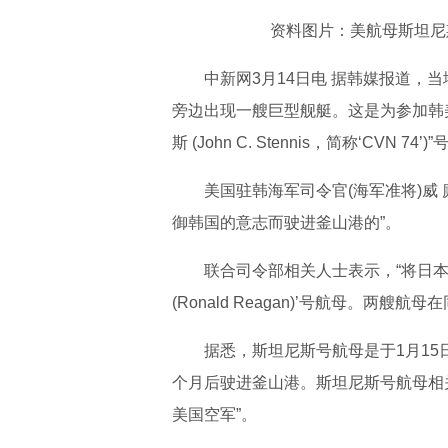
资料图片：美航母斯坦尼
中新网3月14日电 据韩媒报道，当
旁边出现一艘巨型舰艇。这是为参加韩美
斯 (John C. Stennis，简称‘CVN 74’
美国驻韩海军司令官(海军准将)威 
御韩国的意志而驶进釜山港的”。
联合司令部相关人士表示，“将日本
(Ronald Reagan)’号航母。两
据悉，斯坦尼斯号航母是于1月1
个月后驶进釜山港。斯坦尼斯号航母相
美国空军”。