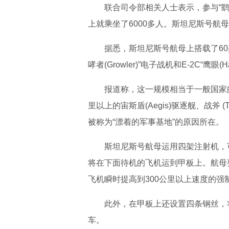
联合司令部相关人士表示，参与“
上就乘坐了6000多人。斯坦尼斯号
据悉，斯坦尼斯号航母上搭载了60架F/A-
哮者(Growler)”电子战机和E-2C“鹰眼
报道称，这一规模相当于一般国家
里以上的宙斯盾(Aegis)驱逐舰、战斧 
被称为“漂着的军事基地”的原因所在。
斯坦尼斯号航母运用四架注射机，
将在下面待机的飞机运到甲板上。航母
飞机瞬时提高到300公里以上速度的强
此外，在甲板上还设置四条钢丝，
车。