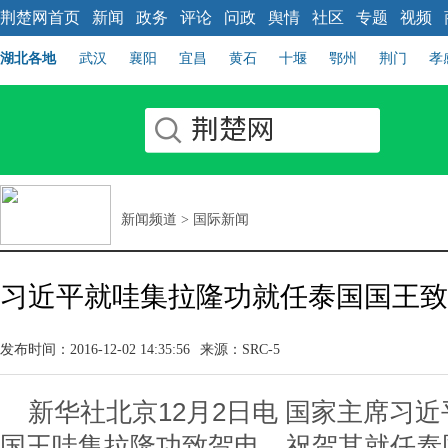
荆楚网首页
新闻
政务
评论
问政
舆情
社区
专题
视频
湖北各地
武汉
襄阳
宜昌
黄石
十堰
鄂州
荆门
孝
新闻频道
>
国际新闻
习近平就哇集拉隆功就任泰国国王致
发布时间：2016-12-02 14:35:56
来源：SRC-5
新华社北京12月2日电 国家主席习近
国王哇集拉隆功致贺电，祝贺其就任泰