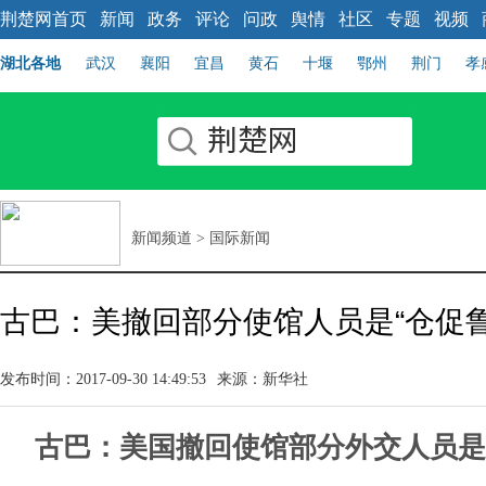
荆楚网首页
新闻
政务
评论
问政
舆情
社区
专题
视频
湖北各地
武汉
襄阳
宜昌
黄石
十堰
鄂州
荆门
孝
新闻频道
>
国际新闻
古巴：美撤回部分使馆人员是“仓促鲁
发布时间：2017-09-30 14:49:53
来源：新华社
古巴：美国撤回使馆部分外交人员是