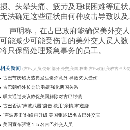
损、头晕头痛、疲劳及睡眠困难等症状
无法确定这些症状由何种攻击导致以及
声明称，在古巴政府能确保美外交人
可能减少可能受伤害的美外交人员人数
将只保留处理紧急事务的员工。
相关新闻
(古巴;人员;使馆;部分;外交;美国;攻击;古巴政府;美驻古巴大使
古巴节庆焰火盛典发生爆炸意外 导致39人受伤
古巴朝鲜外长会晤 强调强化两国关系
联大通过决议敦促美国解除对古巴封锁
古巴否认“声波武器”袭击 欲用“亲情牌”逆袭
“声波袭击”纠纷再升级 美国驱逐15名古巴外交官
美国宣布驱逐１５名古巴外交人员