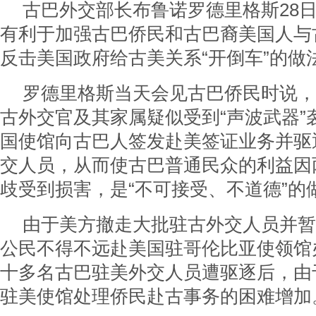
古巴外交部长布鲁诺罗德里格斯28
有利于加强古巴侨民和古巴裔美国人与
反击美国政府给古美关系“开倒车”的做
罗德里格斯当天会见古巴侨民时说，
古外交官及其家属疑似受到“声波武器”
国使馆向古巴人签发赴美签证业务并驱
交人员，从而使古巴普通民众的利益因
歧受到损害，是“不可接受、不道德”的
由于美方撤走大批驻古外交人员并暂
公民不得不远赴美国驻哥伦比亚使领馆
十多名古巴驻美外交人员遭驱逐后，由
驻美使馆处理侨民赴古事务的困难增加