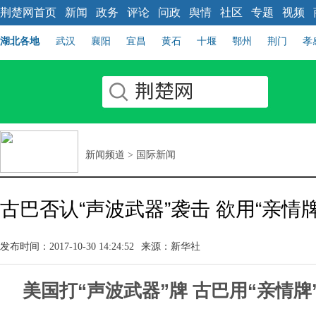
荆楚网首页
新闻
政务
评论
问政
舆情
社区
专题
视频
湖北各地
武汉
襄阳
宜昌
黄石
十堰
鄂州
荆门
孝
新闻频道
>
国际新闻
古巴否认“声波武器”袭击 欲用“亲情
发布时间：2017-10-30 14:24:52
来源：新华社
美国打“声波武器”牌 古巴用“亲情牌