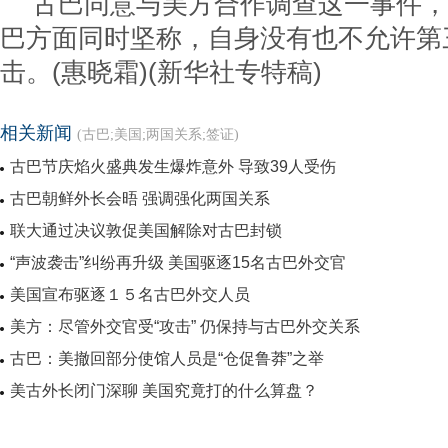
古巴同意与美方合作调查这一事件，
巴方面同时坚称，自身没有也不允许第
击。(惠晓霜)(新华社专特稿)
相关新闻
(古巴;美国;两国关系;签证)
古巴节庆焰火盛典发生爆炸意外 导致39人受伤
古巴朝鲜外长会晤 强调强化两国关系
联大通过决议敦促美国解除对古巴封锁
“声波袭击”纠纷再升级 美国驱逐15名古巴外交官
美国宣布驱逐１５名古巴外交人员
美方：尽管外交官受“攻击” 仍保持与古巴外交关系
古巴：美撤回部分使馆人员是“仓促鲁莽”之举
美古外长闭门深聊 美国究竟打的什么算盘？