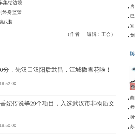
车集结边境
房
判终身监禁
巴
德武装
宜
（作者：
编辑：
王会
）
黄
硚
舆
网
20分，先汉口汉阳后武昌，江城撒雪花啦！
18:52:00
曲
香妃传说等29个项目，入选武汉市非物质文
师
舆
18:50:00
苏