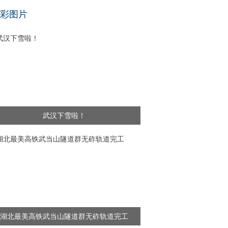
基层干部”新闻频出 舆论呼吁给予更多理解
彩图片
武汉下雪啦！
湖北最美高铁武当山隧道群无砟轨道完工