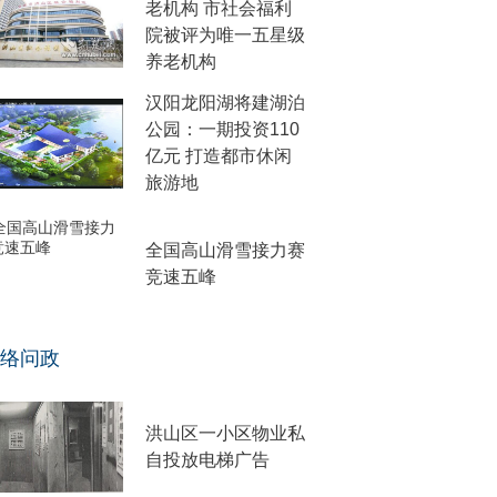
老机构 市社会福利
院被评为唯一五星级
养老机构
汉阳龙阳湖将建湖泊
公园：一期投资110
亿元 打造都市休闲
旅游地
全国高山滑雪接力赛
竞速五峰
络问政
洪山区一小区物业私
自投放电梯广告