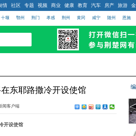
舆情
社区
专题
视频
商业
健康
教育
汽车
房产
旅游
金
十堰
鄂州
荆门
孝感
荆州
黄冈
咸宁
随州
恩施
编
将在东耶路撒冷开设使馆
新闻客户端
冷开设使馆