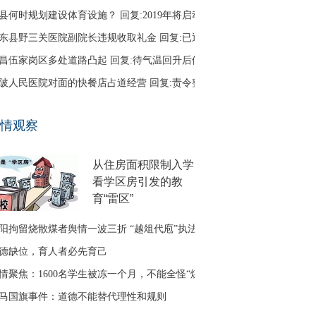
县何时规划建设体育设施？ 回复:2019年将启动
东县野三关医院副院长违规收取礼金 回复:已退回
昌伍家岗区多处道路凸起 回复:待气温回升后修补
陂人民医院对面的快餐店占道经营 回复:责令整改
口区古田二路无路灯 回复:正在办理相关建设手续
情观察
友建议调整鱼梁洲循环线路 回复:没有客流支撑
从住房面积限制入学
看学区房引发的教
育“雷区”
阳拘留烧散煤者舆情一波三折 “越俎代庖”执法引质疑
德缺位，育人者必先育己
情聚焦：1600名学生被冻一个月，不能全怪“煤改气”
马国旗事件：道德不能替代理性和规则