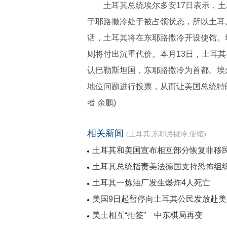
土耳其总统埃尔多安17日表示，
于耶路撒冷处于被占领状态，所以土耳
话，土耳其将在东耶路撒冷开设使馆。
则将付出沉重代价。本月13日，土耳
认巴勒斯坦国，东耶路撒冷为首都。埃
地位问题进行投票，从而让美国总统特
者 余鹏)
相关新闻
(土耳其;东耶路撒冷;使馆)
土耳其和美国宣布相互部分恢复非移
土耳其总统指责美法德国支持恐怖组
土耳其一炼油厂发生爆炸4人死亡
美国9日起暂停向土耳其公民发放赴美
美土相互“拒签” 中东棋局再变