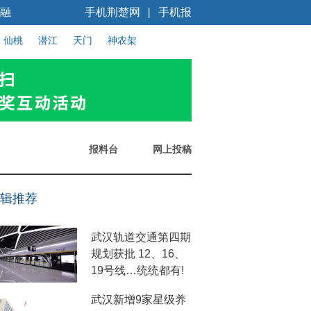
融
手机荆楚网
手机报
丨
仙桃
潜江
天门
神农架
报料台
网上投稿
辑推荐
武汉轨道交通第四期
规划获批 12、16、
19号线…统统都有!
武汉新增9家星级养