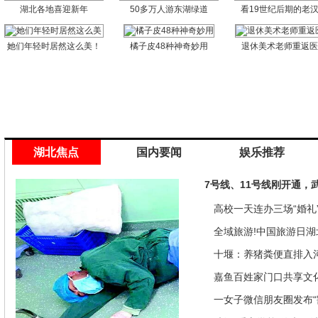
湖北各地喜迎新年
50多万人游东湖绿道
看19世纪后期的老
她们年轻时居然这么美！
橘子皮48种神奇妙用
退休美术老师重返
湖北焦点
国内要闻
娱乐推荐
7号线、11号线刚开通，
高校一天连办三场“婚礼”
来是因为…
全域旅游!中国旅游日湖
推优惠政策
十堰：养猪粪便直排入
偿40余万元
嘉鱼百姓家门口共享文
馆讲座家里看
一女子微信朋友圈发布“