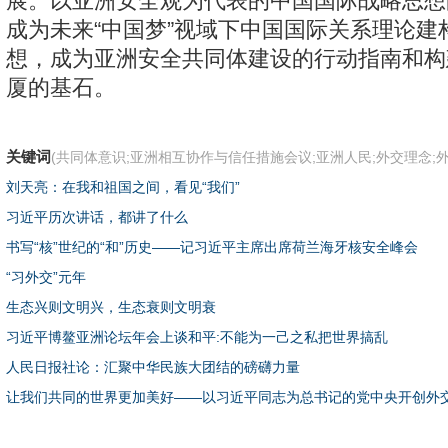
展。以亚洲安全观为代表的中国国际战略思想
成为未来“中国梦”视域下中国国际关系理论建
想，成为亚洲安全共同体建设的行动指南和构
厦的基石。
关键词
(共同体意识;亚洲相互协作与信任措施会议;亚洲人民;外交理念;外
刘天亮：在我和祖国之间，看见“我们”
习近平历次讲话，都讲了什么
书写“核”世纪的“和”历史——记习近平主席出席荷兰海牙核安全峰会
“习外交”元年
生态兴则文明兴，生态衰则文明衰
习近平博鳌亚洲论坛年会上谈和平:不能为一己之私把世界搞乱
人民日报社论：汇聚中华民族大团结的磅礴力量
让我们共同的世界更加美好——以习近平同志为总书记的党中央开创外