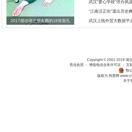
发现竟是闹剧
武汉"爱心学校"停办风
“江南汉正街”退出历史
2017感动湖北朋友圈的18张面孔
武汉上线外贸大数据平
瞄准绿色生态放在第一
Copyright © 2001-201
营业执照
－
增值电信业务许可证
－
互
鄂公
版权为 荆楚网
www.c
关于