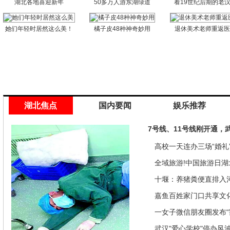
湖北各地喜迎新年
50多万人游东湖绿道
看19世纪后期的老
她们年轻时居然这么美！
橘子皮48种神奇妙用
退休美术老师重返
湖北焦点
国内要闻
娱乐推荐
7号线、11号线刚开通，
高校一天连办三场“婚礼”
来是因为…
全域旅游!中国旅游日湖
推优惠政策
十堰：养猪粪便直排入
偿40余万元
嘉鱼百姓家门口共享文
馆讲座家里看
一女子微信朋友圈发布“
发现竟是闹剧
武汉"爱心学校"停办风