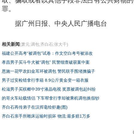
取、骗取或者以其他手段非法占有公共财物的
罪。
据广州日报、中央人民广播电台
相关新闻
(萧元;调包;齐白石;张大千)
福建公开高考“被调包”试卷：作文空白考号被涂改
孝昌男子买斗牛犬被“调包” 民警细查破获案中案
恩施一花甲农妇金耳环被调包 警民联手围堵擒骗子
男子过安检错拿行李箱 8.9公斤黄金变一箱衣服
松滋男子买槟榔中39寸液晶电视 奖票被调包起纠纷
的哥火车站载情侣 下车帮拿行李却被乘机调包换假钞
齐白石再传弟子在汉挥毫绘虾趣(图)
齐白石亲手所雕床运输时损坏 物流:最多赔1万多