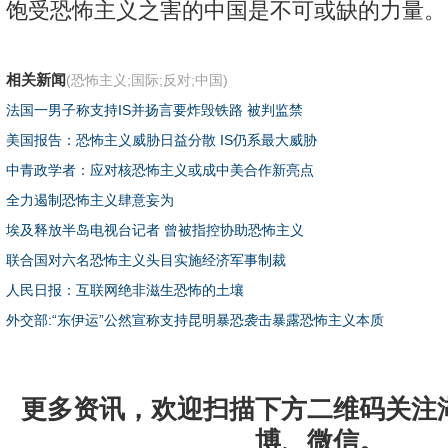
饱受恐怖主义之害的中国是不可或缺的力量。
相关新闻
(恐怖主义;国际;反对;中国)
法国一男子称支持IS并扬言要炸毁铁路 被判监禁
美国报告：恐怖主义威胁日益分散 IS仍系最大威胁
中青政学者：应对核恐怖主义或成中美合作新亮点
全力遏制恐怖主义肆意妄为
埃及释放半岛电视台记者 曾被指控协助恐怖主义
联合国对六名恐怖主义头目实施经济军事制裁
人民日报：互联网绝非滋生恐怖的土壤
外交部:“东伊运”公然宣称支持昆明暴恐袭击暴露恐怖主义本质
更多资讯，欢迎扫描下方二维码关注
博、微信。