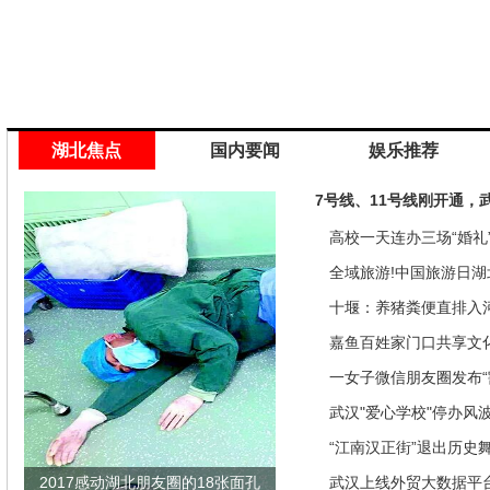
湖北焦点
国内要闻
娱乐推荐
7号线、11号线刚开通，
高校一天连办三场“婚礼”
来是因为…
全域旅游!中国旅游日湖
推优惠政策
十堰：养猪粪便直排入
偿40余万元
嘉鱼百姓家门口共享文
馆讲座家里看
一女子微信朋友圈发布“
发现竟是闹剧
武汉"爱心学校"停办风
“江南汉正街”退出历史
2017感动湖北朋友圈的18张面孔
武汉上线外贸大数据平