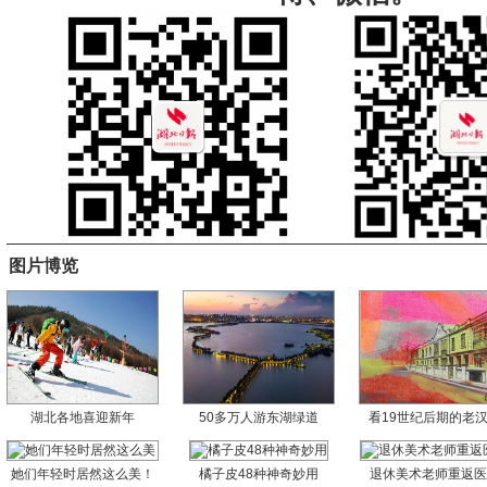
图片博览
湖北各地喜迎新年
50多万人游东湖绿道
看19世纪后期的老
她们年轻时居然这么美！
橘子皮48种神奇妙用
退休美术老师重返