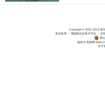
瞄准绿色生态放在第一
Copyright © 2001-201
营业执照
－
增值电信业务许可证
－
互
鄂公
版权为 荆楚网
www.c
关于