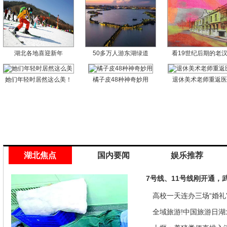
湖北各地喜迎新年
50多万人游东湖绿道
看19世纪后期的老
她们年轻时居然这么美！
橘子皮48种神奇妙用
退休美术老师重返
湖北焦点
国内要闻
娱乐推荐
7号线、11号线刚开通，
高校一天连办三场“婚礼”
来是因为…
全域旅游!中国旅游日湖