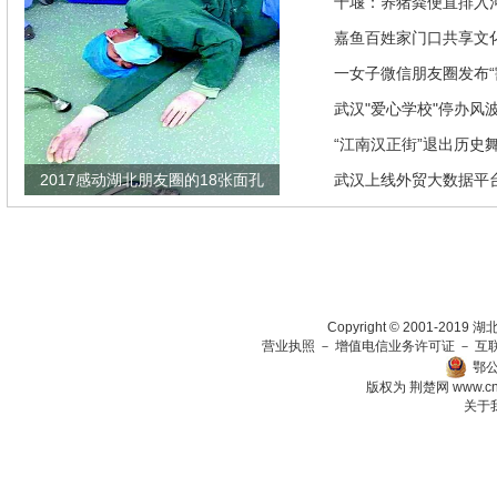
推优惠政策
十堰：养猪粪便直排入
偿40余万元
嘉鱼百姓家门口共享文
馆讲座家里看
一女子微信朋友圈发布“
发现竟是闹剧
武汉"爱心学校"停办风
“江南汉正街”退出历史
2017感动湖北朋友圈的18张面孔
武汉上线外贸大数据平
瞄准绿色生态放在第一
Copyright © 2001-201
营业执照
－
增值电信业务许可证
－
互
鄂公
版权为 荆楚网
www.c
关于