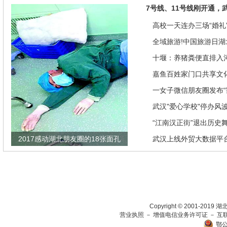
7号线、11号线刚开通，
高校一天连办三场“婚礼”
来是因为…
全域旅游!中国旅游日湖
推优惠政策
十堰：养猪粪便直排入
偿40余万元
嘉鱼百姓家门口共享文
馆讲座家里看
一女子微信朋友圈发布“
发现竟是闹剧
武汉"爱心学校"停办风
“江南汉正街”退出历史
2017感动湖北朋友圈的18张面孔
武汉上线外贸大数据平
瞄准绿色生态放在第一
Copyright © 2001-201
营业执照
－
增值电信业务许可证
－
互
鄂公