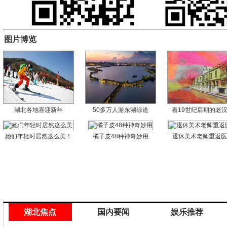
图片博览
湖北各地喜迎新年
50多万人游东湖绿道
看19世纪后期的老
她们年轻时居然这么美！
橘子皮48种神奇妙用
退休美术老师重返
湖北焦点
国内要闻
娱乐推荐