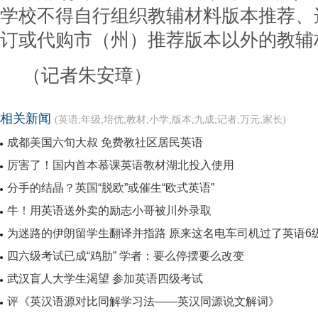
学校不得自行组织教辅材料版本推荐、
订或代购市（州）推荐版本以外的教辅
（记者朱安璋）
相关新闻
(英语;年级;培优;教材;小学;版本;九成;记者;万元;家长)
成都美国六旬大叔 免费教社区居民英语
厉害了！国内首本慕课英语教材湖北投入使用
分手的结晶？英国“脱欧”或催生“欧式英语”
牛！用英语送外卖的励志小哥被川外录取
为迷路的伊朗留学生翻译并指路 原来这名电车司机过了英语6
四六级考试已成“鸡肋” 学者：要么停摆要么改变
武汉盲人大学生渴望 参加英语四级考试
评《英汉语源对比同解学习法——英汉同源说文解词》