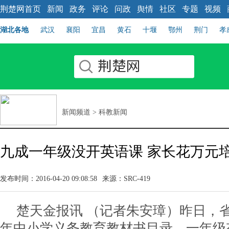
荆楚网首页
新闻
政务
评论
问政
舆情
社区
专题
视频
湖北各地
武汉
襄阳
宜昌
黄石
十堰
鄂州
荆门
孝
新闻频道
>
科教新闻
九成一年级没开英语课 家长花万元培
发布时间：2016-04-20 09:08:58
来源：SRC-419
楚天金报讯 （记者朱安璋）昨日，
年中小学义务教育教材书目录，一年级