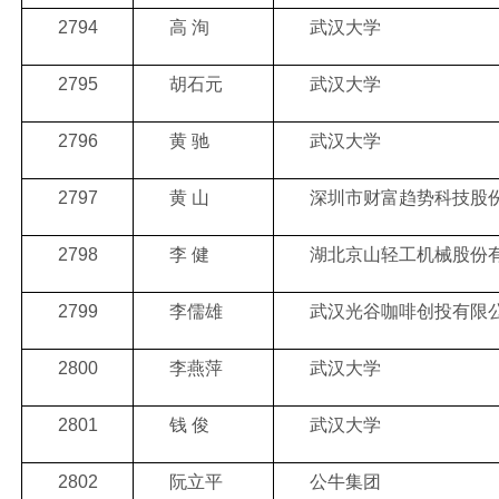
2794
高
洵
武汉大学
2795
胡石元
武汉大学
2796
黄
驰
武汉大学
2797
黄
山
深圳市财富趋势科技股
2798
李
健
湖北京山轻工机械股份
2799
李儒雄
武汉光谷咖啡创投有限
2800
李燕萍
武汉大学
2801
钱
俊
武汉大学
2802
阮立平
公牛集团