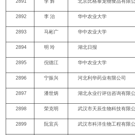
2891
李 辉
北京比格泰宠物食品有限
2892
李 治
华中农业大学
2893
马彬广
华中农业大学
2894
明 玲
湖北日报
2895
倪德江
华中农业大学
2896
宁振兴
河北利华药业有限公司
2897
潘世炳
湖北永业行评估咨询有限
2898
荣克明
武汉市天辰生物科技有限
2899
阮宜兵
武汉市科洋生物工程有限