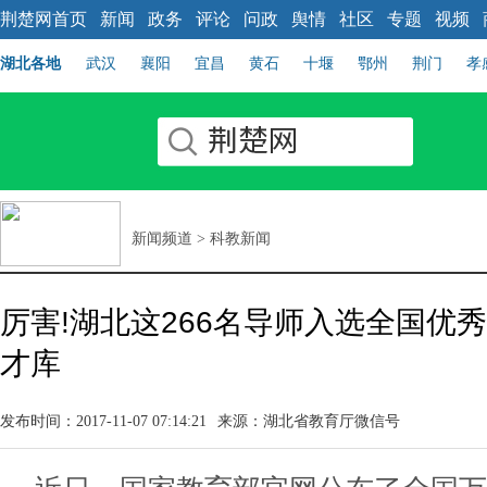
荆楚网首页
新闻
政务
评论
问政
舆情
社区
专题
视频
湖北各地
武汉
襄阳
宜昌
黄石
十堰
鄂州
荆门
孝
新闻频道
>
科教新闻
厉害!湖北这266名导师入选全国优
才库
发布时间：2017-11-07 07:14:21
来源：湖北省教育厅微信号