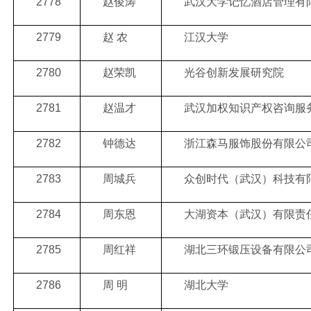
2778
赵俊涛
武汉大学记忆酒店管理有
2779
赵 农
江汉大学
2780
赵荣凯
光谷创新发展研究院
2781
赵温才
武汉加权知识产权咨询服
2782
钟德达
浙江森马服饰股份有限公
2783
周城兵
众创时代（武汉）科技有
2784
周东恩
大湖资本（武汉）有限责
2785
周红祥
湖北三环锻压设备有限公
2786
周 明
湖北大学