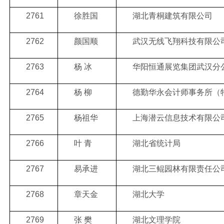
2761
徐胜国
湖北青桐建筑有限公司
2762
颜国顺
武汉无线飞翔科技有限公
2763
杨 冰
华阳恒通展览集团武汉分
2764
杨 柳
德勤华永会计师事务所（
2765
杨祖华
上海潜云信息技术有限公
2766
叶 青
湖北省统计局
2767
易承进
湖北三鲲园林有限责任公
2768
章天金
湖北大学
2769
张 樊
湖北文理学院