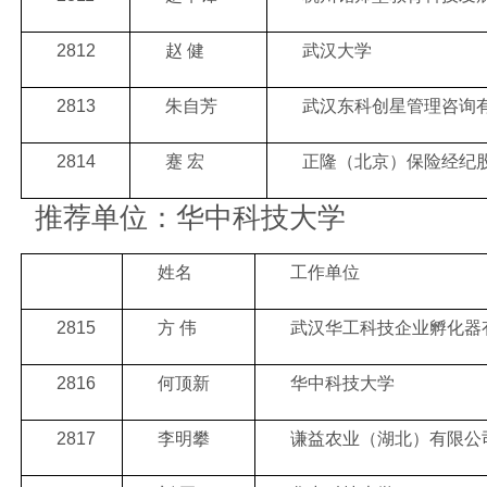
2812
赵
健
武汉大学
2813
朱自芳
武汉东科创星管理咨询
2814
蹇
宏
正隆（北京）保险经纪
推荐单位：华中科技大学
姓名
工作单位
2815
方 伟
武汉华工科技企业孵化器
2816
何顶新
华中科技大学
2817
李明攀
谦益农业（湖北）有限公