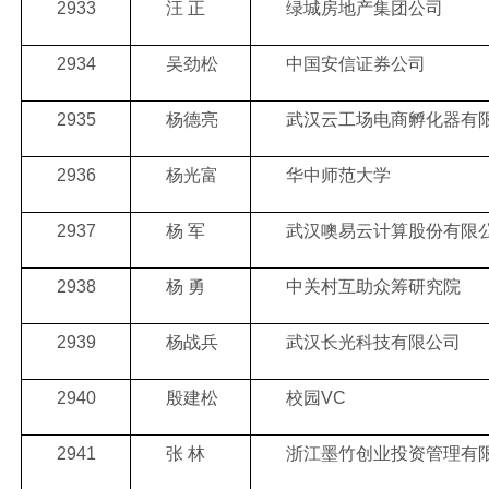
2933
汪 正
绿城房地产集团公司
2934
吴劲松
中国安信证券公司
2935
杨德亮
武汉云工场电商孵化器有
2936
杨光富
华中师范大学
2937
杨 军
武汉噢易云计算股份有限
2938
杨 勇
中关村互助众筹研究院
2939
杨战兵
武汉长光科技有限公司
2940
殷建松
校园VC
2941
张 林
浙江墨竹创业投资管理有