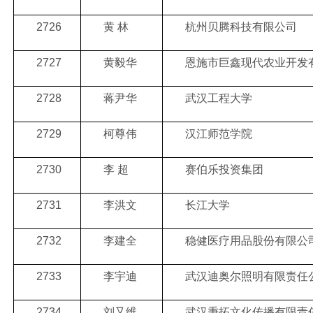
2726
黄 林
杭州贝腾科技有限公司
2727
黄毅华
恩施市巨鑫现代农业开发
2728
蒋尹华
武汉工程大学
2729
柯尊伟
汉江师范学院
2730
李 超
赛伯乐投资集团
2731
李洪文
长江大学
2732
李建全
稳健医疗用品股份有限公
2733
李宇迪
武汉迪奥尔照明有限责任
2734
刘又维
武汉秉拓文化传播有限责