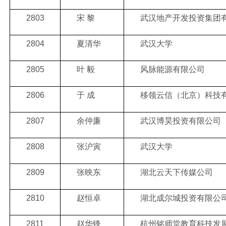
2803
宋
黎
武汉地产开发投资集团
2804
夏清华
武汉大学
2805
叶
毅
风脉能源有限公司
2806
于
成
移领云信（北京）科技
2807
余仲廉
武汉博昊投资有限公司
2808
张沪寅
武汉大学
2809
张映东
湖北云天下传媒公司
2810
赵恒卓
湖北成尔城投资有限公
2811
赵华锋
杭州铭师堂教育科技发