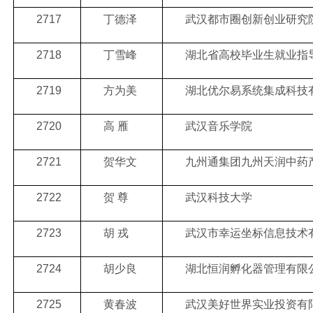
2717
丁德泽
武汉都市圈创新创业研究
2718
丁雪峰
湖北省高校毕业生就业指
2719
方为美
湖北优尔易系统集成科技
2720
高 雁
武汉音乐学院
2721
贺华文
九州通集团九州天润中药
2722
贺 尊
武汉科技大学
2723
胡 戎
武汉市幸运坐标信息技术
2724
胡少良
湖北恒润孵化器管理有限
2725
黄春波
武汉美好世界实业投资有