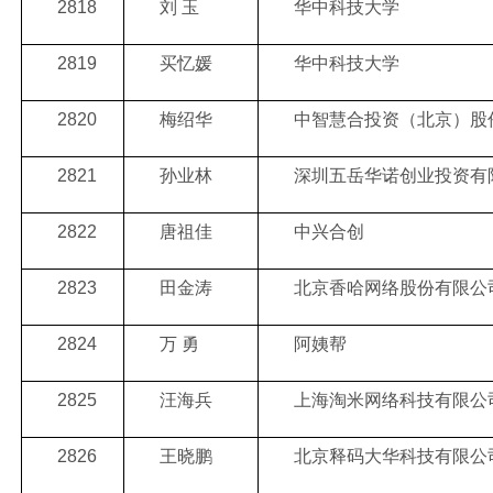
2818
刘 玉
华中科技大学
2819
买忆媛
华中科技大学
2820
梅绍华
中智慧合投资（北京）股
2821
孙业林
深圳五岳华诺创业投资有
2822
唐祖佳
中兴合创
2823
田金涛
北京香哈网络股份有限公
2824
万 勇
阿姨帮
2825
汪海兵
上海淘米网络科技有限公
2826
王晓鹏
北京释码大华科技有限公