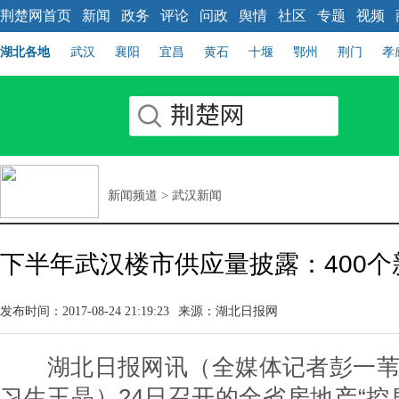
荆楚网首页
新闻
政务
评论
问政
舆情
社区
专题
视频
湖北各地
武汉
襄阳
宜昌
黄石
十堰
鄂州
荆门
孝
新闻频道
>
武汉新闻
下半年武汉楼市供应量披露：400
发布时间：2017-08-24 21:19:23
来源：湖北日报网
湖北日报网讯（全媒体记者彭一苇
习生王晶）24日召开的全省房地产“控