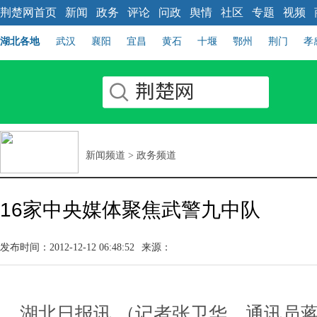
荆楚网首页
新闻
政务
评论
问政
舆情
社区
专题
视频
湖北各地
武汉
襄阳
宜昌
黄石
十堰
鄂州
荆门
孝
新闻频道
>
政务频道
16家中央媒体聚焦武警九中队
发布时间：2012-12-12 06:48:52
来源：
湖北日报讯 （记者张卫华、通讯员