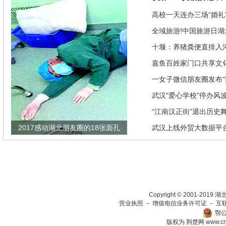
高校一天连办三场“婚礼”
来是因为…
全域旅游!中国旅游日湖
推优惠政策
十堰：养猪粪便直排入
偿40余万元
嘉鱼百姓家门口共享文
馆讲座家里看
一女子微信朋友圈发布“
发现竟是闹剧
武汉"爱心学校"停办风
“江南汉正街”退出历史
2017感动湖北朋友圈的18张面孔
武汉上线外贸大数据平
瞄准绿色生态放在第一
Copyright © 2001-201
营业执照
－
增值电信业务许可证
－
互
鄂公
版权为 荆楚网
www.c