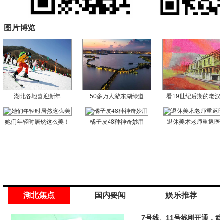
图片博览
湖北各地喜迎新年
50多万人游东湖绿道
看19世纪后期的老
她们年轻时居然这么美！
橘子皮48种神奇妙用
退休美术老师重返
湖北焦点
国内要闻
娱乐推荐
7号线、11号线刚开通，