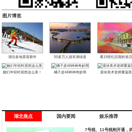
图片博览
湖北各地喜迎新年
50多万人游东湖绿道
看19世纪后期的老
她们年轻时居然这么美！
橘子皮48种神奇妙用
退休美术老师重返
湖北焦点
国内要闻
娱乐推荐
7号线、11号线刚开通，