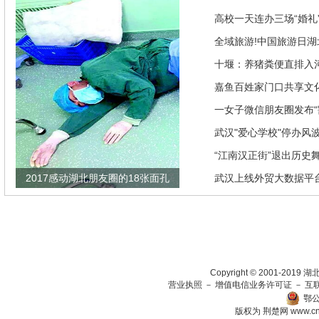
高校一天连办三场“婚礼”
来是因为…
全域旅游!中国旅游日湖
推优惠政策
十堰：养猪粪便直排入
偿40余万元
嘉鱼百姓家门口共享文
馆讲座家里看
一女子微信朋友圈发布“
发现竟是闹剧
武汉"爱心学校"停办风
“江南汉正街”退出历史
2017感动湖北朋友圈的18张面孔
武汉上线外贸大数据平
瞄准绿色生态放在第一
Copyright © 2001-201
营业执照
－
增值电信业务许可证
－
互
鄂公
版权为 荆楚网
www.c