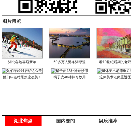
图片博览
湖北各地喜迎新年
50多万人游东湖绿道
看19世纪后期的老
她们年轻时居然这么美！
橘子皮48种神奇妙用
退休美术老师重返
湖北焦点
国内要闻
娱乐推荐