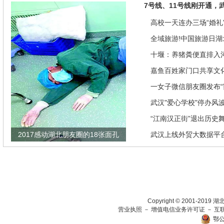
7号线、11号线刚开通，
高校一天连办三场“婚礼”
来是因为…
全域旅游!中国旅游日湖
推优惠政策
十堰：养猪粪便直排入
偿40余万元
嘉鱼百姓家门口共享文
馆讲座家里看
一女子微信朋友圈发布“
发现竟是闹剧
武汉"爱心学校"停办风
“江南汉正街”退出历史
2017感动湖北朋友圈的18张面孔
武汉上线外贸大数据平
瞄准绿色生态放在第一
Copyright © 2001-201
营业执照
－
增值电信业务许可证
－
互
鄂公