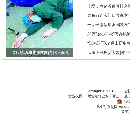
推优惠政策
十堰：养猪粪便直排入
偿40余万元
嘉鱼百姓家门口共享文
馆讲座家里看
一女子微信朋友圈发布“
发现竟是闹剧
武汉"爱心学校"停办风
“江南汉正街”退出历史
2017感动湖北朋友圈的18张面孔
武汉上线外贸大数据平
瞄准绿色生态放在第一
Copyright © 2001-201
营业执照
－
增值电信业务许可证
－
互
鄂公
版权为 荆楚网
www.c
关于