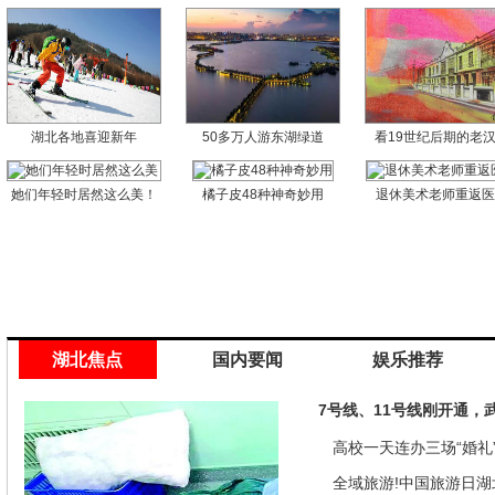
湖北各地喜迎新年
50多万人游东湖绿道
看19世纪后期的老
她们年轻时居然这么美！
橘子皮48种神奇妙用
退休美术老师重返
湖北焦点
国内要闻
娱乐推荐
7号线、11号线刚开通，
高校一天连办三场“婚礼”
来是因为…
全域旅游!中国旅游日湖