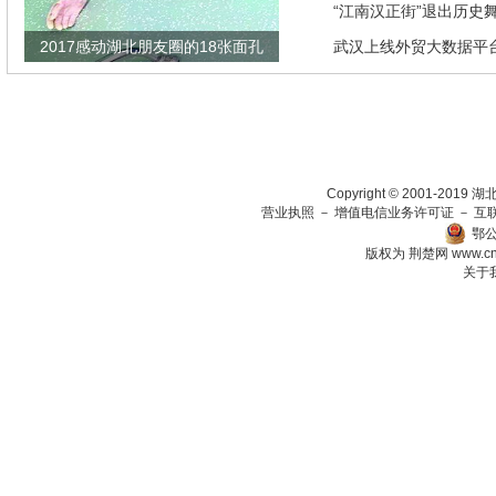
“江南汉正街”退出历史
2017感动湖北朋友圈的18张面孔
武汉上线外贸大数据平
瞄准绿色生态放在第一
Copyright © 2001-201
营业执照
－
增值电信业务许可证
－
互
鄂公
版权为 荆楚网
www.c
关于