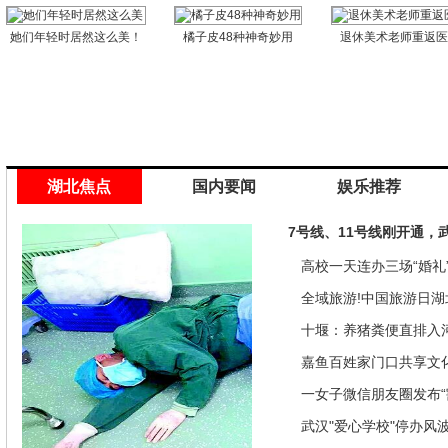
她们年轻时居然这么美！
橘子皮48种神奇妙用
退休美术老师重返
湖北焦点
国内要闻
娱乐推荐
7号线、11号线刚开通，
高校一天连办三场“婚礼”
来是因为…
全域旅游!中国旅游日湖
推优惠政策
十堰：养猪粪便直排入
偿40余万元
嘉鱼百姓家门口共享文
馆讲座家里看
一女子微信朋友圈发布“
发现竟是闹剧
武汉"爱心学校"停办风