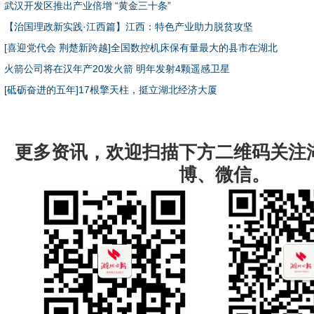
武汉开发区推出产业倍增 “黄金三十条”
【治国理政新实践·江西篇】江西：特色产业助力脱贫攻坚
[喜迎党代会 荆楚新跨越]全国数控机床保有量最大的县市在湖北
火箭公司将在汉年产20发火箭 明年发射4颗遥感卫星
[砥砺奋进的五年]17根擎天柱，挺立湖北经济大厦
更多资讯，欢迎扫描下方二维码关注
博、微信。