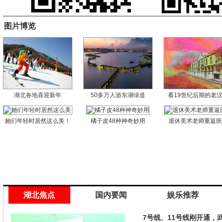
图片博览
湖北各地喜迎新年
50多万人游东湖绿道
看19世纪后期的老
她们年轻时居然这么美！
橘子皮48种神奇妙用
退休美术老师重返
湖北焦点
国内要闻
娱乐推荐
7号线、11号线刚开通，