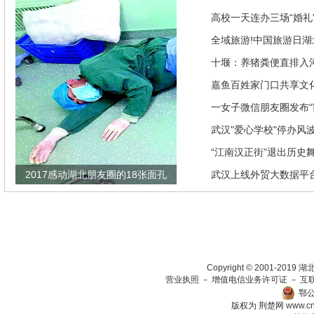
高校一天连办三场“婚礼”
来是因为…
全域旅游!中国旅游日湖
推优惠政策
十堰：养猪粪便直排入
偿40余万元
嘉鱼百姓家门口共享文
馆讲座家里看
一女子微信朋友圈发布“
发现竟是闹剧
武汉"爱心学校"停办风
“江南汉正街”退出历史
2017感动湖北朋友圈的18张面孔
武汉上线外贸大数据平
瞄准绿色生态放在第一
Copyright © 2001-201
营业执照
－
增值电信业务许可证
－
互
鄂公
版权为 荆楚网
www.c